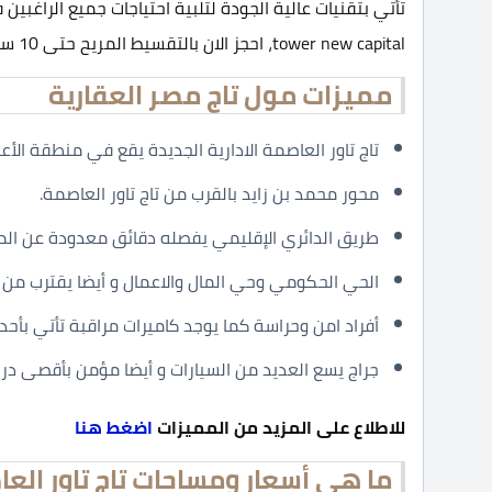
tower new capital، احجز الان بالتقسيط المريح حتى 10 سنوات بالتساوي وبدون فوائد سنوية.
مميزات مول تاج مصر العقارية
تاج تاور العاصمة الادارية الجديدة يقع في منطقة الأعمال 
محور محمد بن زايد بالقرب من تاج تاور العاصمة.
طريق الدائري الإقليمي يفصله دقائق معدودة عن الم
الحي الحكومي وحي المال والاعمال و أيضا يقترب من 
أفراد امن وحراسة كما يوجد كاميرات مراقبة تأتي بأحدث
جراج يسع العديد من السيارات و أيضا مؤمن بأقصى در
للاطلاع على المزيد من المميزات
اضغط هنا
ما هي أسعار ومساحات تاج تاور العاص