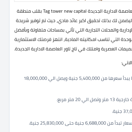
تاج تاور العاصمة الادارية الجديدة Tag tower new capital بقلب منطقة
د ليضمن لك بذلك تحقيق اكبر عائد مادي، حيث تم توفير شريحة
إدارية والمحلات التجارية التي تأتي بمساحات متفاوتة وبأفضل
وحدة التي تناسب امكانيته المادية، انتهز فرصتك الاستثمارية
ميمات العصرية وامتلك في تاج تاور العاصمة الادارية الجديدة.
لاتي:
محلات أرضي بمساحات تبدأ من 9 متر حتى 45 متر كما يبدأ سعرها من 5,400,000 جنية ويصل الي 18,000,000