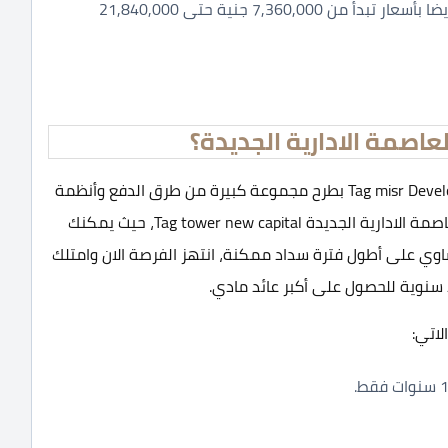
مكاتب تبدأ مساحتها من 28 متر وتصل الي 78 متر و أيضا بأسعار تبدأ من 7,360,000 جنية حتى 21,840,000
عاصمة الادارية الجديدة؟
قامت شركة تاج مصر للاستثمار والتنمية العقاري Tag misr Development بطرح مجموعة كبيرة من طرق الدفع وأنظمة
السداد المختلفة لكل من يرغب بالاستثمار في تاج تاور العاصمة الادارية الجديدة Tag tower new capital، حيث يمكنك
اوي على أطول فترة سداد ممكنة، انتهز الفرصة الان وامتلك
د سنوية للحصول على أكبر عائد مادي.
لاتي: