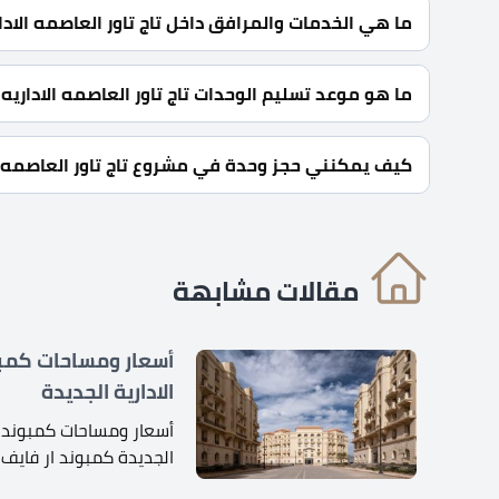
ما هي الخدمات والمرافق داخل تاج تاور العاصمه الادا
أفراد أمن، قاعات للاجتماعات، مولدات كهربائية، مطاعم وك
ما هو موعد تسليم الوحدات تاج تاور العاصمه الاداريه 
سيتم استلام المشروع خلال سنتين ونصف.
كيف يمكنني حجز وحدة في مشروع تاج تاور العاصمه ال
للحجز والاستعلام اتصل بنا على : 01060626827
مقالات مشابهة
أسعار ومساحات كمبو
الادارية الجديدة
أسعار ومساحات كمبوند ار
الجديدة كمبوند ار فايف 