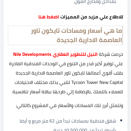
بمداخل ومخارج المول.
للاطلاع علي مزيد من المميزات
اضغط هنا
ما هي أسعار ومساحات تايكون تاور
العاصمة الادارية الجديدة
حرصت شركة
النيل للتطوير العقاري Nile Developments
علي توفير أكبر قدر من التنوع في الوحدات الفندقية الفاخرة
بقلب أقوي أعمالها تايكون تاور العاصمة الادارية الجديدة
Tycoon Tower New Capital لتلبي بذلك مختلف الاحتياجات
للعملاء بالتملك ،بالإضافة إلي طرحها بباقة أسعار تنافسية.
وتتمثل أبرز تلك المساحات والأسعار في المشروع كالتالي:
شقق فندقية بمساحات تبدأ من 62 متر مربع و أيضا
بأسعار تبدأ من 10,500,000 جنية.