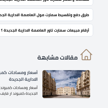
2,690,000 جنية.
طرق دفع وتقسيط سمارت مول العاصمة الادارية الجد
10% مقدم الحجز لوحدات سمارت تاور العاصمة و أيضا يمكنك تقسيط الباقي حتي 7 سنوات بدون فوائد.
أرقام مبيعات سمارت تاور العاصمة الادارية الجديدة ؟
للحجز أو الاستفسار اتصل بنا: 01060626827
مقالات مشابهة
أسعار ومساحات كمبو
الادارية الجديدة
أسعار ومساحات كمبوند ار
الجديدة كمبوند ار فايف 