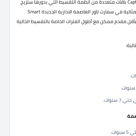
طرحت شركة الكابتن للتطوير العقاري Captain Developments باقات متعددة من أنظمة التقسيط التي بدورها ستزيح
أي عقبة مادية علي العملاء خلال رحلة الدفع لوحدتهم المثالية في سمارت تاور العاصمة الادارية الجديدة Smart
ات متميزة بأقل مقدم ممكن مع أطول الفترات الخاصة بالتقسيط الخالية
لية:
صمة