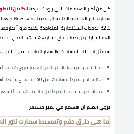
كان من أكبر الاهتمامات التي راودت شركة
الكابتن للتطوير العقاري s
كافة الوحدات الاستثمارية المتواجدة بقلبه مروراً بطرحه
العملاء الراغبين ضمان نجاح مشاريعهم بهذا الصرح الفريد
وتتمثل ابرز تلك المساحات والأسعار التنافسية في المول كا
محلات تجارية بمساحات تبدأ من 27 متر مربع كما يبدأ سعرها من 4,445,000 جنية.
مكاتب ادارية تبدأ مساحتها من 40 متر مربع و أيضا بأسعار تبدأ من 3,040,000 جنية.
عيادات طبية بمساحات تبدأ من 35 متر كما يبدأ السعر بها من 2,690,000 جنية.
يرجي العلم أن الأسعار في تغير مستمر
ما هي طرق دفع وتقسيط سمارت تاور العاص