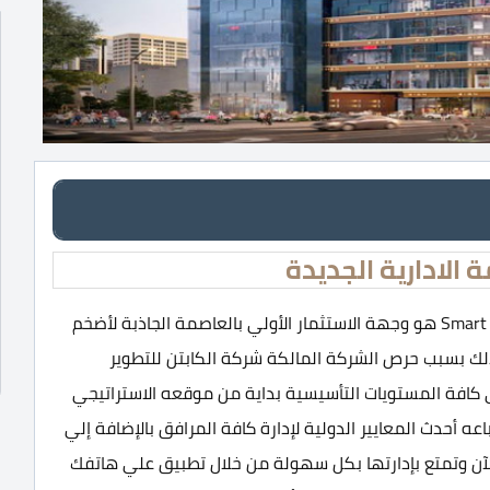
الادارية الجديدة
سمارت تاور العاصمة الادارية الجديدة Smart Tower New Capital هو وجهة الاستثمار الأولي بالعاصمة الجاذبة لأضخم
ذلك بسبب حرص الشركة المالكة شركة الكابتن للتطوير
ي تميزه وانفراده علي كافة المستويات التأسيسية بداية من موقعه الاستراتيجي
باعه أحدث المعايير الدولية لإدارة كافة المرافق بالإضافة إلي
الآن وتمتع بإدارتها بكل سهولة من خلال تطبيق علي هاتفك