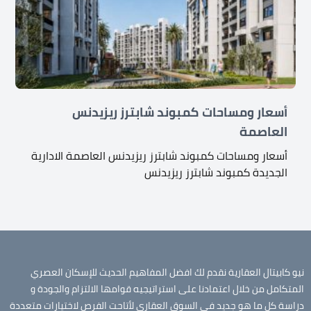
أسعار ومساحات كمبوند شابترز ريزيدنس
العاصمة
أسعار ومساحات كمبوند شابترز ريزيدنس العاصمة الادارية
الجديدة كمبوند شابترز ريزيدنس
نيو كابيتال العقارية نقدم لك افضل المفاهيم الحديث للإسكان العصري
المتكامل من خلال اعتمادنا على استراتيجيه قوامها الالتزام والجودة و
دراسة كل ما هو جديد في السوق العقاري لأتاحت الفرص لاختيارات متعددة