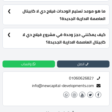
مساحات خضراء، حمامات سباحة، منطقة ترفيهية، جراج.
ما هو موعد تسليم الوحدات فيلاج دي لا كابيتال
العاصمة الادارية الجديدة؟
سيتم تسليم المشروع خلال 5 سنوات.
كيف يمكنني حجز وحدة في مشروع فيلاج دي لا
كابيتال العاصمة الادارية الجديدة؟
للحجز والاستعلام اتصل بنا على : 01060626827
اتصل
واتساب
01060626827
info@newcapital-developments.com