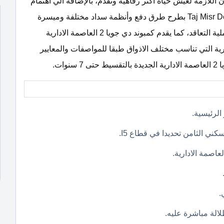
اللازمة لعيش حياة أكثر رفاهية وتقدم، بالإضافة الي اهتمام
شركة تاج مصر للتطوير والاستثمار العقاري Taj Misr Developments بطرح طرق دفع وأنظمة سداد مختلفة وميسرة
أيضا على جميع العملاء حتى لا يشعرون بعبئ مادي أثناء عملية التعاقد، كما يقدم كمبوند دي جويا 2 العاصمة الادارية
حدث التصميمات العصرية التي تناسب مختلف الاذواق طبقا للمواصفات والمعايير
ات.
لرئيسية.
.