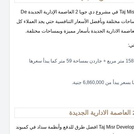
طرحت شركة تاج مصر للتنمية العقارية Taj Misr Developments في مشروع دي جويا 2 العاصمة الإدارية الجديدة De
 السكنية بمساحات مختلفة وبأفضل الأسعار التنافسية حتي يجد العملاء كل
شقق سكنية 3 غرف نوم دور ارضي بمساحات تبدأ من 158 متر مربع + جاردن بمساحة 59 متر كما يبدأ سعرها
قدمت شركة تاج مصر للتطوير والاستثمار العقاري Taj Misr Developments افضل طرق للدفع وأنظمة سداد في كمبوند