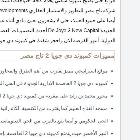
الرابع حتى يصبح كمبوند سكني يخدم كافة احتياجات السكان 
الجديدة De Joya 2 New Capital أ
الدولية، أنتهز الفرصة الان واحجز شقتك في كمبوند دي جويا 2 العاصمة الادارية الجديدة بالتقسيط حتى 7 سنو
مميزات كمبوند دى جويا 2 تاج مصر
موقع استراتيجي مميز يقترب من أهم الطرق والمحاور ا
كمبوند دي جويا 2 العاصمة الادارية الجديدة في الحي السكني الثامن تحديدا في قطاع I5.
محور محمد بن زايد على مقربة من كمبوند دي جويا 2 العاصمة الادارية.
مسجد الفتاح العليم كما يقترب من الكنسية الكاتدرائية.
الحي الحكومي و أيضا يقع بالقرب من الحي الدبلوماسي
النهر الأخضر حيث يتمتع كمبوند دي جويا 2 العاصمة بإطلالة مباشرة عليه.