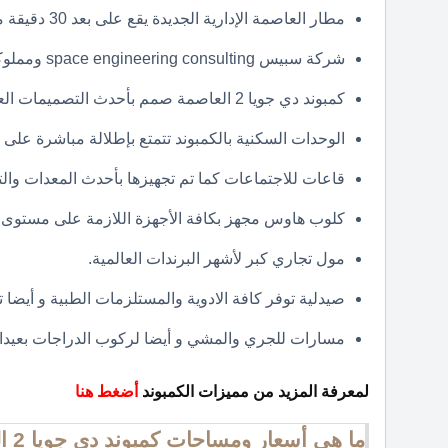
مطار العاصمة الإدارية الجديدة يقع على بعد 30 دقيقة من كمبوند دي جويا 2.
شركة سبيس space engineering consulting ومملوكة للدكتور مدحت درة.
كمبوند دي جويا 2 العاصمة صمم بأحدث التصميمات العصرية.
الوحدات السكنية بالكمبوند تتمتع بإطلالة مباشرة على ال
قاعات للاجتماعات كما تم تجهيزها بأحدث المعدات والتق
كلوب هاوس مجهز بكافة الأجهزة اللازمة على مستوى 
مول تجاري كبر لأشهر البرندات العالمية.
صيدلية توفر كافة الادوية والمستلزمات الطبية و أيضا 
مسارات للجري والمشي و أيضا لركوب الدراجات بعيدا
لمعرفة المزيد من مميزات الكمبوند
أضغط هنا
ما هي أسعار ومساحات كمبوند دي جويا 2 العاصمة الادارية الجديدة