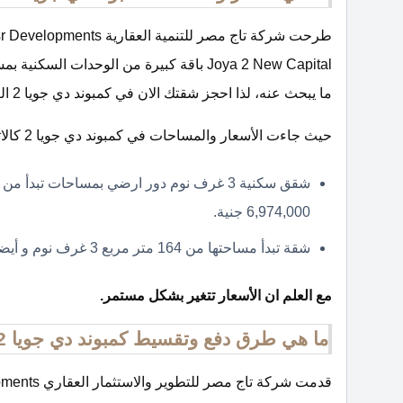
Joya 2 New Capital باقة كبيرة من الوحدات
ما يبحث عنه، لذا احجز شقتك الان في كمبوند دي جويا 2 العاصمة الادارية الجديدة بأسعار مميزة وبمساحات مختلفة.
حيث جاءت الأسعار والمساحات في كمبوند دي جويا 2 كالاتي:
6,974,000 جنية.
شقة تبدأ مساحتها من 164 متر مربع 3 غرف نوم و أيضا بسعر يبدأ من 6,860,000 جنية.
مع العلم ان الأسعار تتغير بشكل مستمر.
ما هي طرق دفع وتقسيط كمبوند دي جويا 2 العاصمة الادارية الجديدة