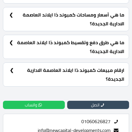
كمبوند ذا ايلاند العاصمة الادارية الجديدة يقع بقلب الحي
السكني الثامن R8.
ما هي أسعار ومساحات كمبوند ذا ايلاند العاصمة
الادارية الجديدة؟
شقق سكنية بمساحات تبدأ من 124 متر مربع كما يبدأ
سعرها من 31,000 جنية للمتر.
ما هي طرق دفع وتقسيط كمبوند ذا ايلاند العاصمة
الادارية الجديدة؟
5% مقدم حجز و أيضا يتم تقسيط الباقي من المبلغ على 9
سنوات بالتساوي.
ارقام مبيعات كمبوند ذا ايلاند العاصمة الادارية
الجديدة؟
للحجز والاستفسار تواصل معنا الان : 01060626827
اتصل
واتساب
01060626827
info@newcapital-developments.com