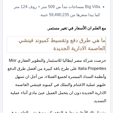
Big Villa بمساحات تبدأ من 509 متر + روف 124 متر
كما يبدا سعرها من 59,490,235 جنية.
مع العلم ان الأسعار في تغير مستمر.
ما هي طرق دفع وتقسيط كمبوند فينشي
العاصمة الادارية الجديدة
حرصت شركة مصر ايطاليا للاستثمار والتطوير العقاري Misr
Italia Properties على طرح باقة كبيرة من أفضل طرق الدفع
وأنظمة السداد الميسرة لجميع العملاء، من أجل ان تسهل
عليهم عملية الاغتنام والتملك في كمبوند فينشي العاصمة
الادارية الجديدة دون ان يتحمل العميل عبئ مادي أثناء عملية
التسديد.
وتتمثل تلك الأنظمة وطرق الدفع بكمبوند فينشي العاصمة في