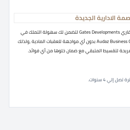
ة الادارية الجديدة
باقات مثالية للتملك تقدمها لك شركة جيتس للتطوير العقاري Gates Developments لتضمن لك سهولة التملك في
مول اوداز العاصمة الادارية الجديدة Audaz Business Complex New Capital بدون أي مواجهة للعقبات المادية ،ولذلك
مريحة لتقسيط المتبقي مع ضمان خلوها من أي فوائد.