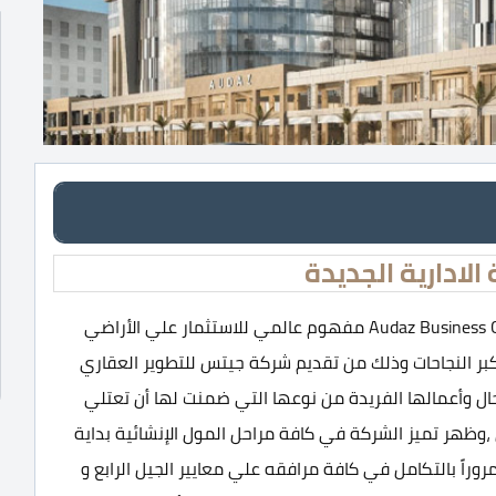
لادارية الجديدة
مول اوداز العاصمة الادارية الجديدة Audaz Business Complex New Capital مفهوم عالمي للاستثمار علي الأراضي
 النجاحات وذلك من تقديم شركة جيتس للتطوير العقاري
ويلة في المجال وأعمالها الفريدة من نوعها التي ضمنت لها أن تعتلي
،وظهر تميز الشركة في كافة مراحل المول الإنشائية بداية
راً بالتكامل في كافة مرافقه علي معايير الجيل الرابع و