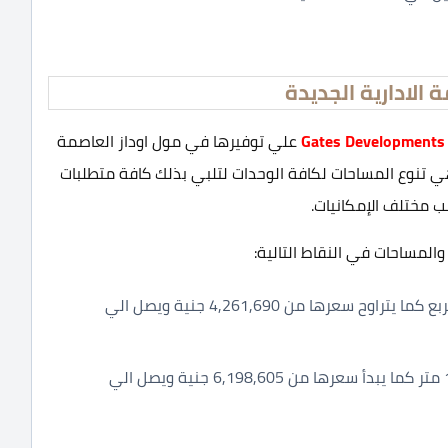
الادارية الجديدة
علي توفيرها في مول اوداز العاصمة
ارية الجديدة Audaz Business Complex New Capital هي تنوع المساحات لكافة الوحدات لتلبي بذلك كافة متطلبات
ب مختلف الإمكانيات.
 والمساحات في النقاط التالية:
محلات تجارية تبدأ مساحتها من 33 متر حتى 86 متر مربع كما يتراوح سعرها من 4,261,690 جنية ويصل الي
مكاتب ادارية تبدأ مساحتها من 57 متر ويصل الي 106 متر كما يبدأ سعرها من 6,198,605 جنية ويصل الي