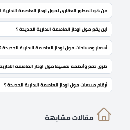
من هو المطور العقاري لمول اوداز العاصمة الادارية ا
شركة جيتس للتطوير العقاري Gates Developments.
أين يقع مول اوداز العاصمة الادارية الجديدة ؟
يقع مول اوداز العاصمة بقلب الحي المالي أمام محطة قطا
أسعار ومساحات مول اوداز العاصمة الادارية الجديدة ؟
وحدات استثمارية في مول اوداز العاصمة بمساحات تبدأ من 33 متر مربع كما تبدأ الأسعار من 4,261,690 جنية م
طرق دفع وأنظمة تقسيط مول اوداز العاصمة الادارية 
30% مقدم الحجز و أيضا يمكنك تقسيط الباقي حتي 4 سنوات بدون فوائد.
أرقام مبيعات مول اوداز العاصمة الادارية الجديدة ؟
للحجز أو الاستفسار اتصل بنا: 01060626827
مقالات مشابهة