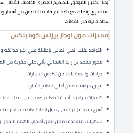
أيضا الاختيار الموفق للتصميم العصري الخاطف للأنظار ،س
استثماري وتملك مع باقة غير قابلة للتنافس من أسعار ومس
سداد خالية من الفوائد.
مميزات مول اوداز بيزنس كومبلكس
التواجد بقلب الحي المالي بإطلالة علي أكبر حدائقه و
محور محمد بن زايد الشمالي يأتي علي مقربة من الم
جراجات واسعة للحد من تكدس السيارات.
فريق حراسة يضمن أعلي معايير الأمان.
كاميرات مراقبة بأحدث المعايير تعمل علي مدار الساعة
أسرع خدمات إنترنت في مول اوداز العاصمة الادارية الج
تسهيلات متعددة تضمن تنقل أصحاب الهمم بالمول بد
مصاعد سريعة بواجهات بانورامية كما وفرت سلالم كهر