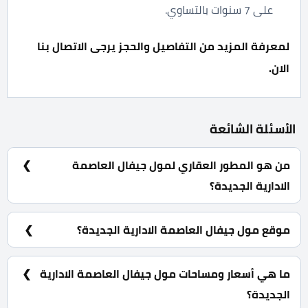
على 7 سنوات بالتساوي.
لمعرفة المزيد من التفاصيل والحجز يرجى الاتصال بنا
الان.
الأسئلة الشائعة
من هو المطور العقاري لمول جيفال العاصمة
الادارية الجديدة؟
شركة ويلث للاستثمار والتطوير العقاري Wealth
Developments.
موقع مول جيفال العاصمة الادارية الجديدة؟
مول جيفال العاصمة الادارية الجديدة يقع بقلب الداون تاون
وبالتحديد في القطعة MU4 -70 امام شركات الادوية بواجهة
ما هي أسعار ومساحات مول جيفال العاصمة الادارية
تبلع عرضها 70 متر مربع على ميدان رئيسي.
الجديدة؟