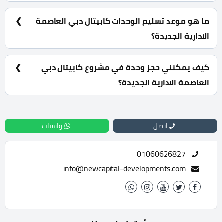
جراج، ماكينات صرف الي، عمال نظافة، قاعات للاجتماعات.
ما هو موعد تسليم الوحدات كابيتال دبي العاصمة
الادارية الجديدة؟
سيتم استلام المشروع خلال سنة.
كيف يمكنني حجز وحدة في مشروع كابيتال دبي
العاصمة الادارية الجديدة؟
للحجز والاستفسار تواصل معنا الان : 01060626827
اتصل
واتساب
01060626827
info@newcapital-developments.com