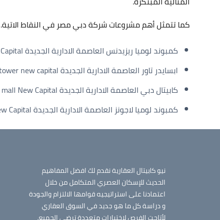
المثالية المبتكرة.
كما تتمثل أهم مشروعات شركة دبي مصر في النقاط الاتية.
كمبوند لوميا ريزيدنس العاصمة الادارية الجديدة Lumia Residence New Capital.
ابسايدر تاور العاصمة الادارية الجديدة obsidier tower new capital.
كابيتال دبي العاصمة الادارية الجديدة capital dubai mall New Capital.
كمبوند لوميا لاجونز العاصمة الادارية الجديدة Lumia Lagoons New Capital.
نيو كابيتال العقارية نقدم لك افضل المفاهيم
الحديث للإسكان العصري المتكامل من خلال
اعتمادنا على استراتيجيه قوامها الالتزام والجودة
و دراسة كل ما هو جديد في السوق العقاري
لأتاحت الفرص لاختيارات متعددة ترضى الجميع.