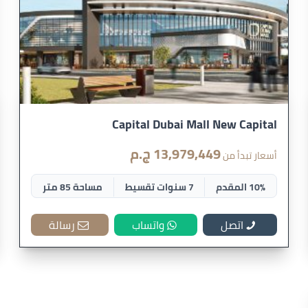
Capital Dubai Mall New Capital
13,979,449 ج.م
أسعار تبدأ من
10% المقدم
7 سنوات تقسيط
مساحة 85 متر
اتصل
واتساب
رسالة