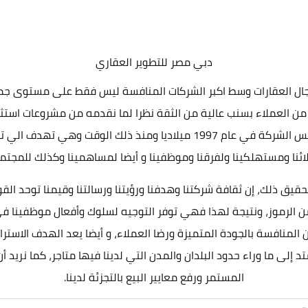
دبي مصر للتطوير العقاري
جال العقارات وسط اكبر الشركات المنافسة ليس فقط على مستوى جمهو
ة من العملاء بسنب عالية من الثقة نظرا لما نقدمه من مشروعات
العربية، ولذلك تمتد خراتنا لأكثر من 25 عاما، حيث تم تأسيس الشركة في عام 
ئنا ومستهلكينا ولفرقنا وموظفينا و أيضا لمساهمينا وكذلك للمجتمع
 ذلك، إن ثقافة شركتنا وهدفنا ورؤيتنا ورسالتنا وقيمنا توحد القوى ال
ن الرموز، ونتيجة لهذا فهي توفر التوجيه لسلوك وأفعال موظفينا في 
المنافسة بالجودة المتميزة ورضا العملاء، و أيضا يعد الهدف الاستر
د إلى ما وراء حدود البلدان والمدن التي لدينا فيها متاجر، كما نريد
المستمر ورفع معايير البيع بالتجزئة لدينا.