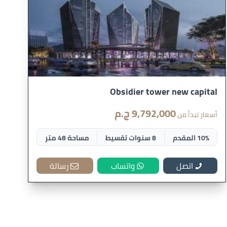
Obsidier tower new capital
9,792,000 ج.م
أسعار تبدأ من
10% المقدم
8 سنوات تقسيط
مساحة 48 متر
اتصل
واتساب
رسالة