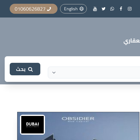
01060626827
English
بحث