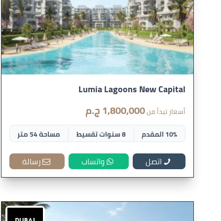
Lumia Lagoons New Capital
1,800,000 ج.م
أسعار تبدأ من
10% المقدم
8 سنوات تقسيط
مساحة 54 متر
اتصل
واتساب
رسالة