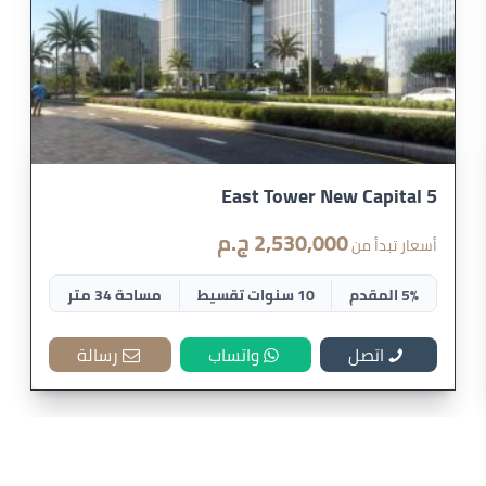
5 East Tower New Capital
2,530,000 ج.م
أسعار تبدأ من
5% المقدم
10 سنوات تقسيط
مساحة 34 متر
اتصل
واتساب
رسالة