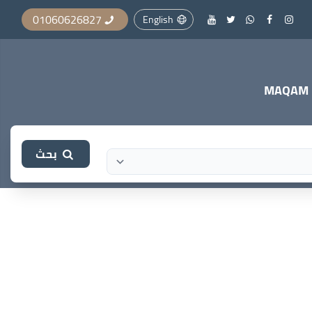
01060626827
English
بحث