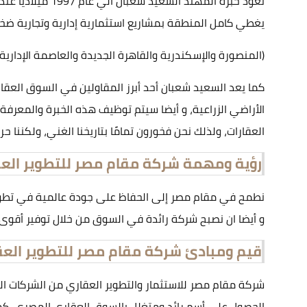
تعود خبرة المه
يغطي كامل المنطقة بمشاريع استثمارية إدارية وتجارية ض
(المنصورة والإسكندرية والقاهرة الجديدة والعاصمة الإدارية)
كما يعد السعيد شعبان أحد أبرز المقاولين في السوق العقار
الأراضي الزراعية، و أيضا سيتم توظيف هذه الخبرة والمعرفة
العقارات، ولذلك نحن فخورون تمامًا بتاريخنا الغني، ولكننا ح
رؤية ومهمة شركة مقام مصر للتطوير الع
نطمح في مقام مصر إلى الحفاظ على جودة عالمية في تطوير 
و أيضا ان نصبح شركة رائدة في السوق من خلال توفير أقوى 
قيم ومبادئ شركة مقام مصر للتطوير العق
شركة مقام مصر للاستثمار والتطوير العقاري من الشركات الت
الحصول على أسم رائد ومتغلل بالسوق العقاري المصري، كما