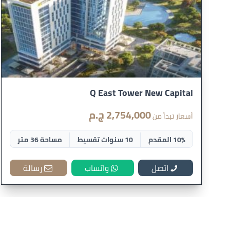
Q East Tower New Capital
2,754,000 ج.م
أسعار تبدأ من
10% المقدم
10 سنوات تقسيط
مساحة 36 متر
اتصل
واتساب
رسالة