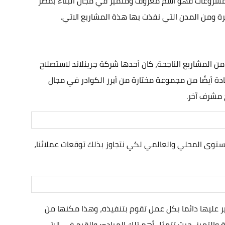
ري والتشييد وإدارة المشروعات فهو اسم معروف ومتميز في مجال البناء بمصر
ومن المدن التي نفذت بها هذة المشاريع الاتي.
ن المشاريع الناجحة، كان أحدها شركة جرينلاند لاستصلاح
دة أيضًا من مجموعة مختارة من أبرز الكوادر في مجال
خ مشرف آخر.
توى المحلي والعالمي لكي نتجاوز بذلك توقعات عملائنا،
ير عليها دائما بكل عمل تقوم بتنفيذه، وهذا مكنها من
لتميز، حيث تتمثل أهم تلك المبادئ والقيم في الاتي.