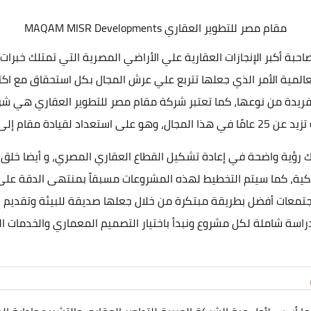
مقام مصر للتطوير العقاري MAQAM MISR Developments
ام مصر للتطوير العقاري MAQAM MISR Developments صاحبة أكبر الإنجازات العقارية علي الأراضي ال
عالمية الأمر الذي جعلها تتربع علي عرش المجال بكل استحقاق مع ا
لفريدة من نوعها، كما تعتبر شركة مقام مصر للتطوير العقاري هي
ائدة في الشرق الأوسط.
ؤية واضحة في إعادة تشكيل القطاع العقاري المصري، و أيضا خلق م
 الذكية، كما سيتم التخطيط لهذه المشروعات مسبقاً بمنتهى الدقة 
جتمعات أفضل بطريقة مبتكرة من خلال جعلها صديقة للبيئة وتقديم 
راسة شاملة لكل مشروع ونبدأ باختيار التصميم المعماري والخدمات 