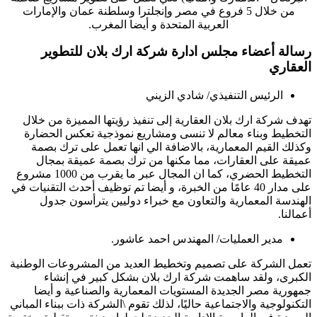
من خلال 5 فروع في مصر وإنجلترا وسلطنة عمان والإمارات
العربية المتحدة و أيضا المغرب.
رسالة أعضاء مجلس ادارة شركة ارك بلان للتطوير
العقاري
الرئيس التنفيذي/ شادي الزيني
تهدف شركة ارك بلان العقارية إلى تنفيذ رؤيتها المميزة من خلال
التخطيط وبناء معالم لا تنسى ومشاريع نموذجية تعكس الحضارة
وكذلك القيم المعمارية، بالاضافة الي انها تعمل على ترك بصمة
عميقة على العقارات، مما مكنها من ترك بصمة عميقة بمجال
التخطيط الحضري، كما ان المجال عبر ما يقرب من 1000 مشروع
على مدار 40 عامًا من الخبرة، و أيضا تم توظيف أحدث التقنيات في
الهندسة المعمارية والتعاون مع خبراء دوليين يترأسون جدول
أعمالنا.
مدير العمليات/ المهندس احمد عاشور.
تعمل الشركة على تصميم وتخطيط العديد من المشروعات الوطنية
الكبرى، ولقد ساهمت شركة ارك بلان بشكل كبير في إنشاء
جمهورية مصر الجديدة المستويات المعمارية والصناعية و أيضا
التكنولوجية والاجتماعية حاليًا، لذلك تقوم \الشركة ذات ببناء المباني