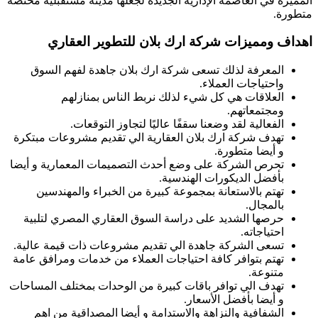
المميزة في العاصمة الإدارية الجديدة لجعلها مدينة مستقبلية مختصة
متطورة.
اهداف ومميزات شركة ارك بلان للتطوير العقاري
المعرفة لذلك تسعى شركة ارك بلان جاهدة لفهم السوق
واحتياجات العملاء.
العلاقات هي كل شيء لذلك نربط الناس بمنازلهم
ومجتمعاتهم.
الفعالية لقد وضعنا سقفًا عاليًا لتجاوز التوقعات.
تهدف شركة ارك بلان العقارية الي تقديم مشروعات مبتكرة
و أيضا متطورة.
تحرص الشركة على وضع أحدث التصميمات المعمارية و أيضا
بأفضل الديكورات الهندسية.
تهتم بالاستعانة بمجموعة كبيرة من الخبراء والمهندسين
بالمجال.
حرصها الشديد على دراسة السوق العقاري المصري لتلبية
احتياجاته.
تسعى الشركة جاهدة الي تقديم مشروعات ذات قيمة عالية.
تهتم بتوافر كافة احتياجات العملاء من خدمات ومرافق عامة
متنوعة.
تهدف الي توافر باقات كبيرة من الوحدات بمختلف المساحات
و أيضا بأفضل الأسعار.
الشفافية والنزاهة والاستدامة و أيضا المصداقية من اهم