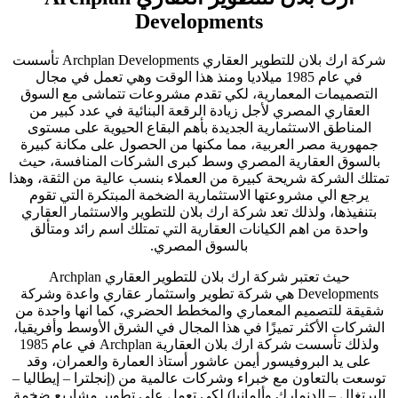
Developments
شركة ارك بلان للتطوير العقاري Archplan Developments تأسست
في عام 1985 ميلاديا ومنذ هذا الوقت وهي تعمل في مجال
التصميمات المعمارية، لكي تقدم مشروعات تتماشى مع السوق
العقاري المصري لأجل زيادة الرقعة البنائية في عدد كبير من
المناطق الاستثمارية الجديدة بأهم البقاع الحيوية على مستوى
جمهورية مصر العربية، مما مكنها من الحصول على مكانة كبيرة
بالسوق العقارية المصري وسط كبرى الشركات المنافسة، حيث
تمتلك الشركة شريحة كبيرة من العملاء بنسب عالية من الثقة، وهذا
يرجع الي مشروعتها الاستثمارية الضخمة المبتكرة التي تقوم
بتنفيذها، ولذلك تعد شركة ارك بلان للتطوير والاستثمار العقاري
واحدة من اهم الكيانات العقارية التي تمتلك اسم رائد ومتألق
بالسوق المصري.
حيث تعتبر شركة ارك بلان للتطوير العقاري Archplan
Developments هي شركة تطوير واستثمار عقاري واعدة وشركة
شقيقة للتصميم المعماري والمخطط الحضري، كما انها واحدة من
الشركات الأكثر تميزًا في هذا المجال في الشرق الأوسط وأفريقيا،
ولذلك تأسست شركة ارك بلان العقارية Archplan في عام 1985
على يد البروفيسور أيمن عاشور أستاذ العمارة والعمران، وقد
توسعت بالتعاون مع خبراء وشركات عالمية من (إنجلترا – إيطاليا –
البرتغال – الدنمارك وألمانيا) لكي تعمل على تطوير مشاريع ضخمة