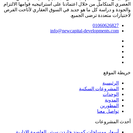
العصري المتكامل من خلال اعتمادنا على استراتيجيه قوامها الالتزام
والجودة و دراسة كل ما هو جديد في السوق العقاري لأتاحت الفرص
لاختيارات متعددة ترضى الجميع.
01060626827
info@newcapital-developments.com
خريطة الموقع
الرئيسية
المشروعات السكنية
الوحدات
المدونة
المطورين
تواصل معنا
أحدث المشروعات
أسعار ومساحات كمبوند جاردن سيتي العاصمة الادارية