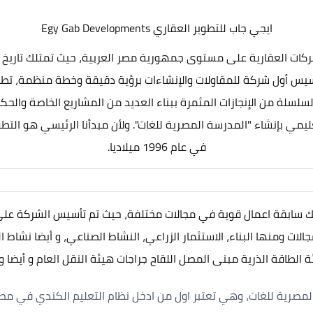
ايجي جاب للتطوير العقاري Egy Gab Developments
كات العقارية على مستوى جمهورية مصر العربية، حيث تمتلك تاريخ ك
اديا مميز، كما شهد تأسيس أول شركة للمقاولات والإنشاءات برؤية دقيقة وخطة 
 السلسلة من الإنجازات المثمرة ببناء العديد من المشاريع الخاصة 
ا في القطاع التعليمي بإنشاء "المدرسة المصرية للغات". ولأن مبدأنا الرئيسي
في عام 1996 ميلاديا.
ك سابقة اعمال قوية في مجالات مختلفة، حيث تم تأسيس الشركة عل
ت ومنها البناء، الاستثمار الزراعي، النشاط الصناعي، و أيضا نشاط 
طاقة الذرية مبنى المصل اللقاح جراجات هيئة النقل العام و أيضا ور