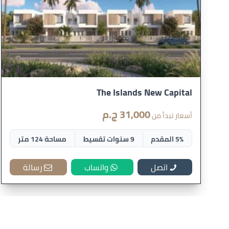
The Islands New Capital
31,000 ج.م
أسعار تبدأ من
5% المقدم
9 سنوات تقسيط
مساحة 124 متر
اتصل
واتساب
رسالة