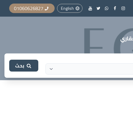
01060626827
English
بحث