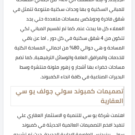
للمباني السكنية و بها وحدات سكنية متنوعة تتمثل في
شقق فاخرة ودوبلكس بمساحات متعددة حتي يجد
العملاء كل ما يبحث عنه، كما تم تقسيم المباني لكي
تتكون من 4 شقق سكنية في كل دور ، اما عن باقي
المساحة و هي حوالي 80% من اجمالي المساحة الكلية
للخدمات والمرافق العامة والوسائل الترفيهية، كما تضم
مساحات خضراء بها أشجار و زهور ملونة منتشرة وسط
البحيرات الصناعية في كافة انحاء الكمبوند.
تصميمات كمبوند سولي جولف يو سي
العقارية
اهتمت شركة يو سي للتنمية و الاستثمار العقاري علي
تنفيذ افخم التصميمات العالمية الحديثة في كمبوند
سولي ريزيدنس العاصمة الإدارية الجديدة، حيث تم تشيده