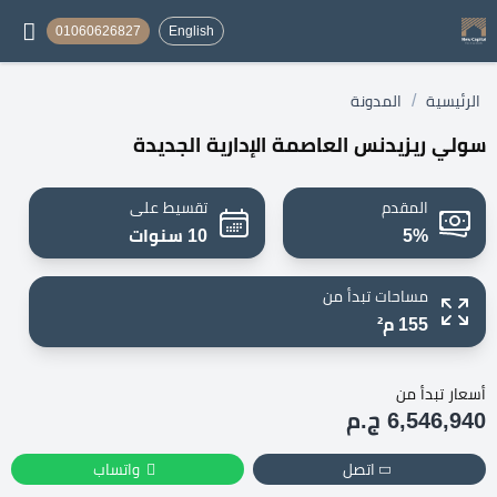
01060626827
English
/
الرئيسية
المدونة
سولي ريزيدنس العاصمة الإدارية الجديدة
المقدم
تقسيط على
5%
10 سنوات
مساحات تبدأ من
155 م²
أسعار تبدأ من
6,546,940 ج.م
اتصل
واتساب