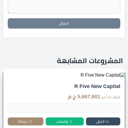
ارسال
المشروعات المشابهة
R Five New Capital
5,667,801 ج.م
أسعار تبدأ من
اتصل
واتساب
رسالة