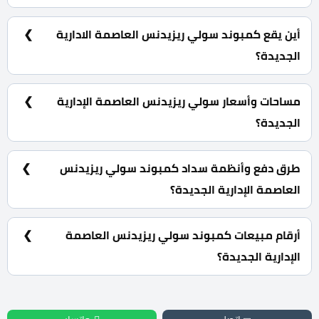
شركة يو سي للتطوير العقاري UC Development.
أين يقع كمبوند سولي ريزيدنس العاصمة الادارية
الجديدة؟
الحي السكني الثامن R8 تحديدا في القطعة O3 امام الحي
الدبلوماسي.
مساحات وأسعار سولي ريزيدنس العاصمة الإدارية
الجديدة؟
شقق سكنية تبدأ مساحتها من 155 متر مربع كما يبدأ السعر
بها من 6,546,940 جنية.
طرق دفع وأنظمة سداد كمبوند سولي ريزيدنس
العاصمة الإدارية الجديدة؟
5% مقدم حجز وتقسيط الباقي بالتساوي حتى 10 سنوات
وبدون فوائد سنوية.
أرقام مبيعات كمبوند سولي ريزيدنس العاصمة
الإدارية الجديدة؟
للحجز و الاستعلام تواصل معنا علي : 01060626827