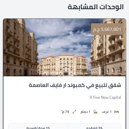
الوحدات المشابهة
5,667,801 ج.م
شقق للبيع في كمبوند ار فايف العاصمة
R Five New Capital
1 غرف
1 حمام
79 م²
5% المقدم
15 سنة تقسيط