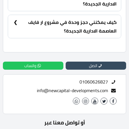
الادارية الجديدة؟
سيتم استلام المشروع في القريب العاجل.
كيف يمكنني حجز وحدة في مشروع ار فايف
العاصمة الادارية الجديدة؟
للحجز والاستعلام اتصل بنا على : 01060626827
اتصل
واتساب
01060626827
info@newcapital-developments.com
أو تواصل معنا عبر