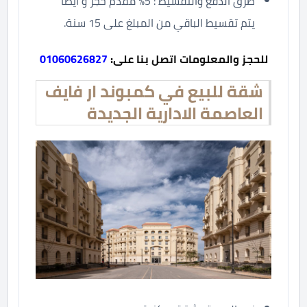
طرق الدفع والتقسيط : 5% مقدم حجز و أيضا
يتم تقسيط الباقي من المبلغ على 15 سنة.
للحجز والمعلومات اتصل بنا على:
01060626827
شقة للبيع في كمبوند ار فايف
العاصمة الادارية الجديدة