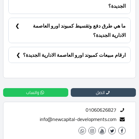
الجديدة؟
شقق سكنية بمساحات تبدأ من 196 متر مربع كما يبدأ
سعرها من 6,289,371 جنية.
ما هي طرق دفع وتقسيط كمبوند اورو العاصمة
الادارية الجديدة؟
دفع مقدم حجز 10% ويتم تقسيط باقي المبلغ علي 7
سنوات.
ارقام مبيعات كمبوند اورو العاصمة الادارية الجديدة؟
للحجز والاستفسار تواصل معنا الان : 01060626827
اتصل
واتساب
01060626827
info@newcapital-developments.com