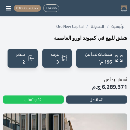
01060626827
English
/
/
الرئيسية
المدونة
Oro New Capital
شقق للبيع في كمبوند اورو العاصمة
مساحات تبدأ من
غرف
حمام
196 م²
3
2
أسعار تبدأ من
6,289,371 ج.م
اتصل
واتساب