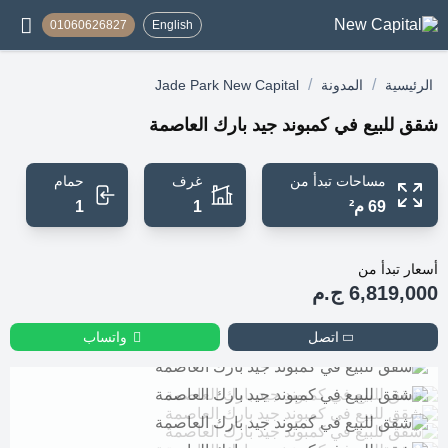
01060626827
English
/
/
الرئيسية
المدونة
Jade Park New Capital
شقق للبيع في كمبوند جيد بارك العاصمة
مساحات تبدأ من
غرف
حمام
69 م²
1
1
أسعار تبدأ من
6,819,000 ج.م
اتصل
واتساب