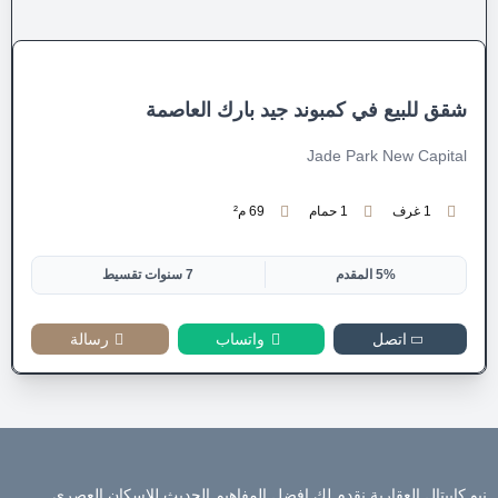
شقق للبيع في كمبوند جيد بارك العاصمة
Jade Park New Capital
1 غرف
1 حمام
69 م²
5% المقدم
7 سنوات تقسيط
اتصل
واتساب
رسالة
نيو كابيتال العقارية نقدم لك افضل المفاهيم الحديث للإسكان العصري