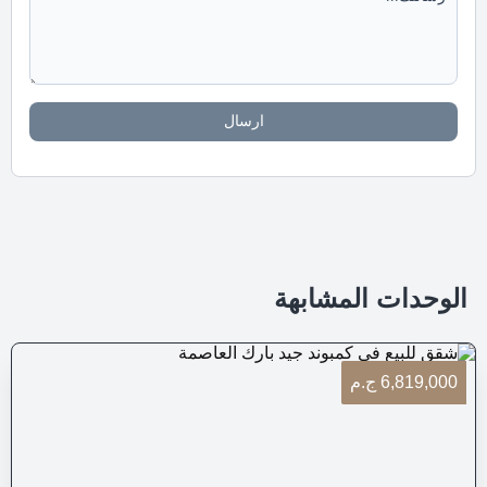
ارسال
الوحدات المشابهة
6,819,000 ج.م