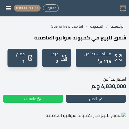
01060626827
English
/
/
الرئيسية
المدونة
Sueno New Capital
شقق للبيع في كمبوند سوانيو العاصمة
مساحات تبدأ من
غرف
حمام
115 م²
2
1
أسعار تبدأ من
4,830,000 ج.م
اتصل
واتساب