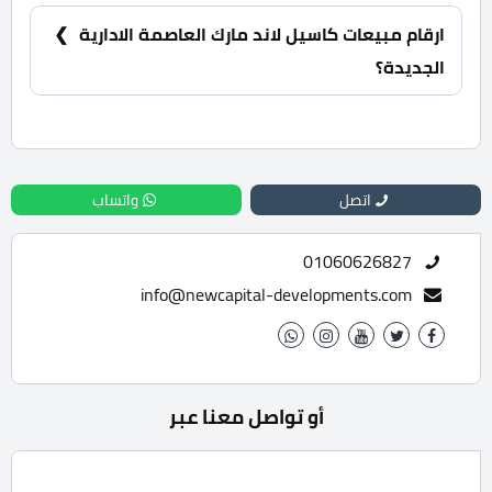
10% مقدم حجز و أيضا تقسيط الباقي من سعر الوحدة
على 10 سنوات بالتساوي.
ارقام مبيعات كاسيل لاند مارك العاصمة الادارية
الجديدة؟
للحجز والاستعلام تواصل معنا الان : 01060626827
اتصل
واتساب
01060626827
info@newcapital-developments.com
أو تواصل معنا عبر