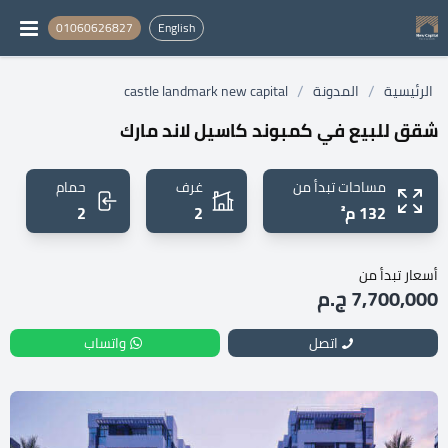
01060626827
English
/
/
الرئيسية
المدونة
castle landmark new capital
شقق للبيع في كمبوند كاسيل لاند مارك
مساحات تبدأ من
غرف
حمام
132 م²
2
2
أسعار تبدأ من
7,700,000 ج.م
اتصل
واتساب