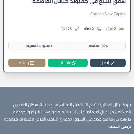
شقق للبيع في كمبوند كتالان العاصمة
Catalan New Capital
2 غرف
2 حمام
175 م²
20% المقدم
6 سنوات تقسيط
اتصل
واتساب
رسالة
نيو كابيتال العقارية نقدم لك افضل المفاهيم الحديث للإسكان العصري
المتكامل من خلال اعتمادنا على استراتيجيه قوامها الالتزام والجودة و
دراسة كل ما هو جديد في السوق العقاري لأتاحت الفرص لاختيارات متعددة
ترضى الجميع.