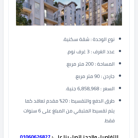
نوع الوحدة : شقة سكنية.
عدد الغرف : 3 غرف نوم.
المساحة : 200 متر مربع.
جاردن : 90 متر مربع.
السعر : 6,858,968 جنية.
طرق الدفع والتقسيط : 20% مقدم تعاقد كما
يتم تقسيط المتبقي من المبلغ على 6 سنوات
فقط.
للتفاصيل والحجز اتصل بنا على:
01060626827