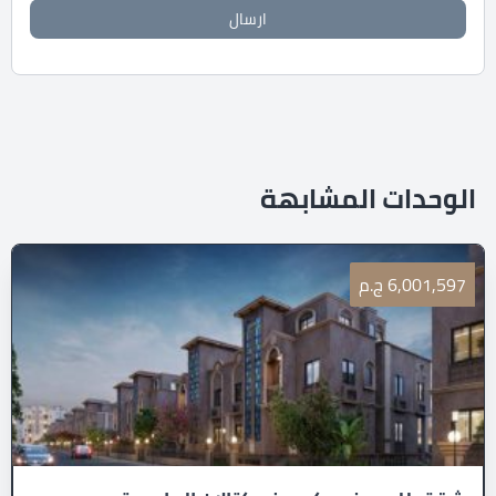
ارسال
الوحدات المشابهة
6,001,597 ج.م