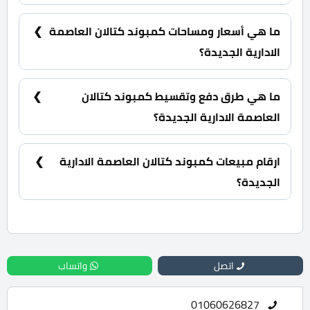
كمبوند كتالان العاصمة الجديدة يقع في الحي السابع
R7.
ما هي أسعار ومساحات كمبوند كتالان العاصمة
الادارية الجديدة؟
شقق سكنية بمساحات تبدأ من 175 متر مربع كما يبدأ
سعرها من 6,001,597 جنية.
ما هي طرق دفع وتقسيط كمبوند كتالان
العاصمة الادارية الجديدة؟
20% مقدم حجز و أيضا تقسيط الباقي من المبلغ
بالتساوي على 6 سنوات.
ارقام مبيعات كمبوند كتالان العاصمة الادارية
الجديدة؟
للحجز والاستعلام تواصل معنا الان : 01060626827
اتصل
واتساب
01060626827