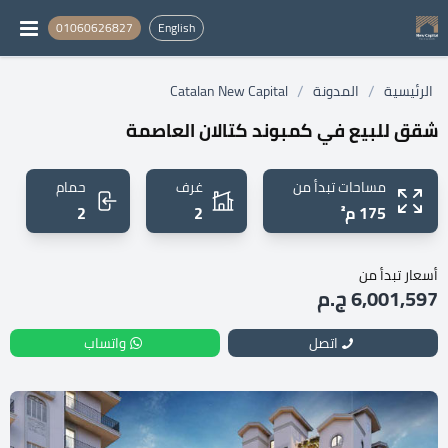
01060626827
English
/
/
الرئيسية
المدونة
Catalan New Capital
شقق للبيع في كمبوند كتالان العاصمة
مساحات تبدأ من
غرف
حمام
175 م²
2
2
أسعار تبدأ من
6,001,597 ج.م
اتصل
واتساب