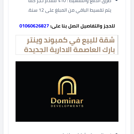
طرق الدفع والتقسيط : 10% مقدم حجز كما
يتم تقسيط الباقي من المبلغ على 12 سنة.
للحجز والتفاصيل اتصل بنا على:
01060626827
شقة للبيع في كمبوند وينتر
بارك العاصمة الادارية الجديدة