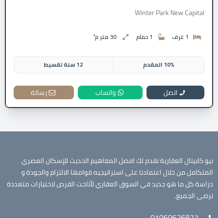
Winter Park New Capital
1 غرف
1 حمام
30 متر م²
10% المقدم
12 سنة تقسيط
اتصل
واتساب
رسالة
نيو كابيتال العقارية نقدم لك افضل المفاهيم الحديث للإسكان العصري
المتكامل من خلال اعتمادنا على استراتيجيه قوامها الالتزام والجودة و
دراسة كل ما هو جديد في السوق العقاري لأتاحت الفرص لاختيارات متعددة
ترضى الجميع.
01060626827