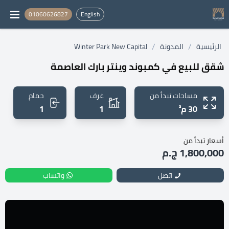
01060626827
English
/
/
الرئيسية
المدونة
Winter Park New Capital
شقق للبيع في كمبوند وينتر بارك العاصمة
مساحات تبدأ من
غرف
حمام
30 م²
1
1
أسعار تبدأ من
1,800,000 ج.م
اتصل
واتساب