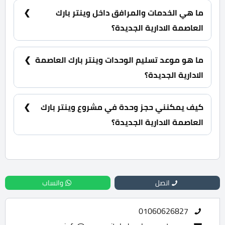
على 12 سنة بالتساوي.
ما هي الخدمات والمرافق داخل وينتر بارك
العاصمة الادارية الجديدة؟
مساحات خضراء، حمامات سباحة، منطقة ترفيهية، جراج.
ما هو موعد تسليم الوحدات وينتر بارك العاصمة
الادارية الجديدة؟
سيتم الاعلان عن موعد المشروع في القريب العاجل.
كيف يمكنني حجز وحدة في مشروع وينتر بارك
العاصمة الادارية الجديدة؟
للحجز والاستعلام اتصل بنا على : 01060626827
اتصل
واتساب
01060626827