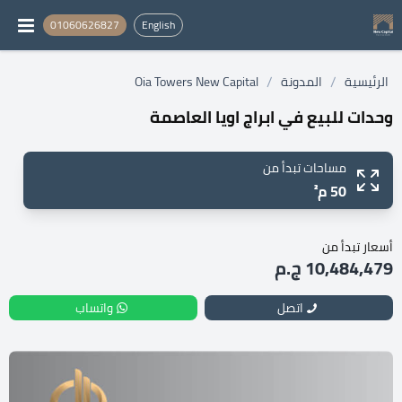
01060626827
English
/
/
الرئيسية
المدونة
Oia Towers New Capital
وحدات للبيع في ابراج اويا العاصمة
مساحات تبدأ من
50 م²
أسعار تبدأ من
10,484,479 ج.م
اتصل
واتساب