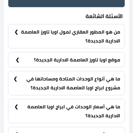
الأسئلة الشائعة
من هو المطور العقاري لمول اويا تاورز العاصمة
الادارية الجديدة؟
شركة ايدج هولدنج للتطوير والاستثمار العقاري Edge
Holding Urban Development.
موقع اويا تاورز العاصمة الادارية الجديدة؟
اويا تاورز العاصمة الادارية الجديدة يقع شمال منطقة
الداون تاون وبإطلالة مميزة ومباشرة على النهر الأخضر.
ما هي أنواع الوحدات المتاحة ومساحاتها في
مشروع ابراج اويا العاصمة الادارية الجديدة؟
محلات تجارية ومكاتب ادارية وعيادات وشقق فندقية
بمساحات تبدا من 50 متر مربع.
ما هي أسعار الوحدات في ابراج اويا العاصمة
الادارية الجديدة؟
تبدأ الأسعار من 10,484,479 جنية.