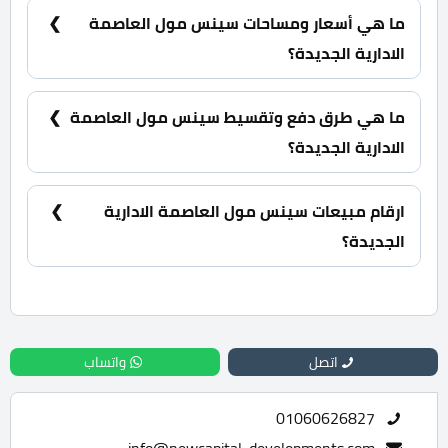
الداون تاون بإطلالة مباشرة على النهر الأخضر.
ما هي أسعار ومساحات سينس مول العاصمة
الادارية الجديدة؟
وحدات استثمارية بمساحات تبدأ من 20 متر مربع كما
يبدأ السعر من 1,838,160 جنية.
ما هي طرق دفع وتقسيط سينس مول العاصمة
الادارية الجديدة؟
15% مقدم حجز و أيضا تقسيط الباقي من المبلغ على 6
سنوات أقساط متساوية.
ارقام مبيعات سينس مول العاصمة الادارية
الجديدة؟
للحجز والاستعلام اتصل بنا على : 01060626827
اتصل
واتساب
01060626827