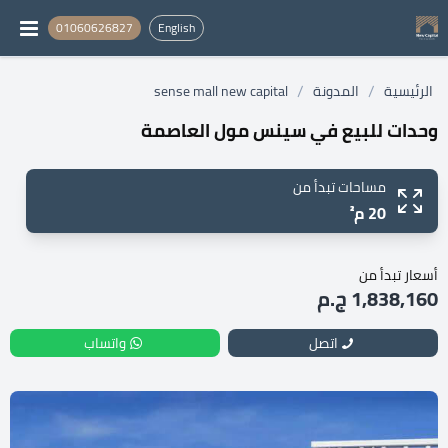
01060626827
English
/
/
الرئيسية
المدونة
sense mall new capital
وحدات للبيع في سينس مول العاصمة
مساحات تبدأ من
20 م²
أسعار تبدأ من
1,838,160 ج.م
اتصل
واتساب