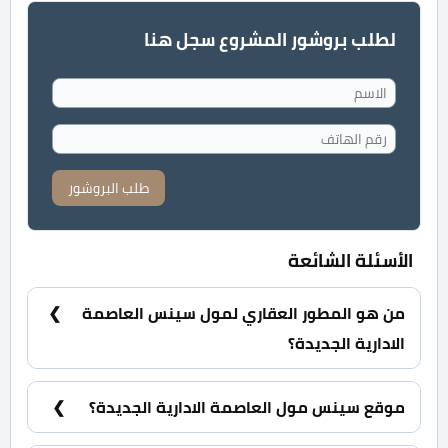
لطلب بروشور المشروع سجل هنا
طلب البروشور
الأسئلة الشائعة
من هو المطور العقاري لمول سينس العاصمة
الادارية الجديدة؟
شركة سينس للاستثمار والتطوير العقاري Sense
Developments.
موقع سينس مول العاصمة الادارية الجديدة؟
سينس مول العاصمة الادارية الجديدة يقع وسط منطقة