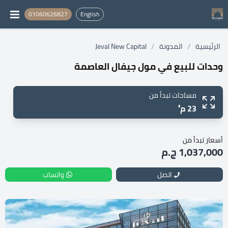
01060626827
English
/
/
الرئيسية
المدونة
Jeval New Capital
وحدات للبيع في مول جيفال العاصمة
مساحات تبدأ من
23 م²
أسعار تبدأ من
1,037,000 ج.م
اتصل
واتساب