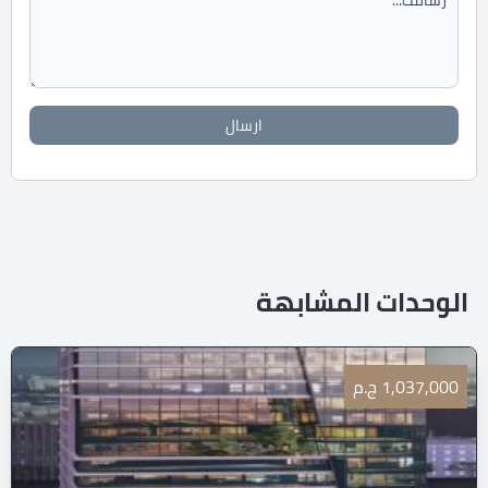
ارسال
الوحدات المشابهة
1,037,000 ج.م