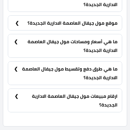
الادارية الجديدة؟
شركة ويلث للاستثمار والتطوير العقاري Wealth
Developments.
موقع مول جيفال العاصمة الادارية الجديدة؟
مول جيفال العاصمة الادارية الجديدة يقع بقلب الداون
تاون وبالتحديد في القطعة MU4 -70 امام شركات
ما هي أسعار ومساحات مول جيفال العاصمة
الادوية بواجهة تبلع عرضها 70 متر مربع على ميدان
رئيسي.
الادارية الجديدة؟
وحدات استثمارية بمساحات تبدأ من 23 متر مربع كما
يبدأ السعر من 1,037,000 جنية.
ما هي طرق دفع وتقسيط مول جيفال العاصمة
الادارية الجديدة؟
25% مقدم حجز و أيضا تقسيط الباقي من الملغ على 7
سنوات بالتساوي.
ارقام مبيعات مول جيفال العاصمة الادارية
الجديدة؟
للحجز والاستفسار تواصل معنا الان : 01060626827