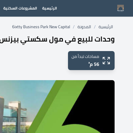
الرئيسية
المشروعات السكنية
/
/
الرئيسية
المدونة
6ixtty Business Park New Capital
وحدات للبيع في مول سكستي بيزنس 
مساحات تبدأ من
56 م²