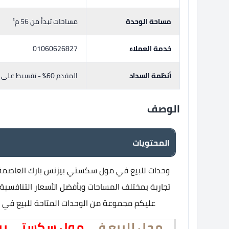
مساحة الوحدة
مساحات تبدأ من 56 م²
خدمة العملاء
01060626827
أنظمة السداد
المقدم 60% - تقسيط على 0
الوصف
المحتويات
وحدات للبيع في مول سكستي بيزنس بارك العاصمة الا
تجارية بمختلف المساحات وبأفضل الأسعار التنافسية، 
عليكم مجموعة من الوحدات المتاحة للبيع في م
محل للبيع في
مول سكستي بيزنس