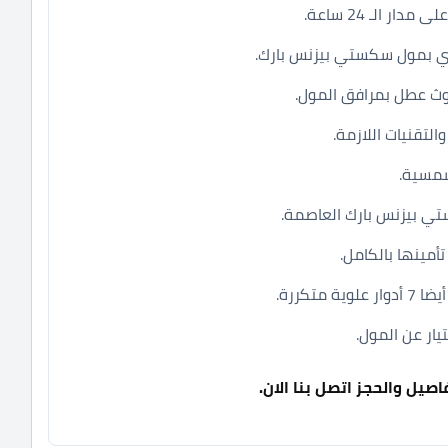
ر الـ 24 ساعة.
زي بمول سكستي بيزنس بارك.
وث عطل بمرافق المول.
التقنيات اللازمة.
شمسية.
تي بيزنس بارك العاصمة.
أمينها بالكامل.
تكررة.
يار عن المول.
صيل والحجز اتصل بنا الان.