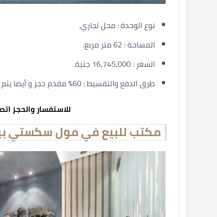
نوع الوحدة : محل تجاري.
المساحة : 62 متر مربع.
السعر : 16,745,000 جنية.
طرق الدفع والتقسيط : 60% مقدم حجز و أيضا يتم تقسيط الباقي من المبلغ على سنة فقط.
للاستفسار والحجز اتص
مكتب للبيع في مول سكستي بيزنس