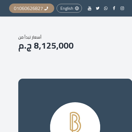
01060626827
English
أسعار تبدأ من
8,125,000 ج.م