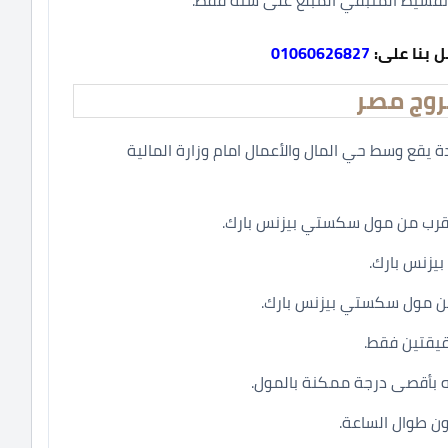
ل بنا على:
01060626827
روج مصر
 يقع وسط حي المال والأعمال امام وزارة المالية
بالقرب من مول سكستي بيزنس بارك.
يزنس بارك.
ن مول سكستي بيزنس بارك.
قيقتين فقط.
ينه بأقصى درجة ممكنة بالمول.
ن طوال الساعة.