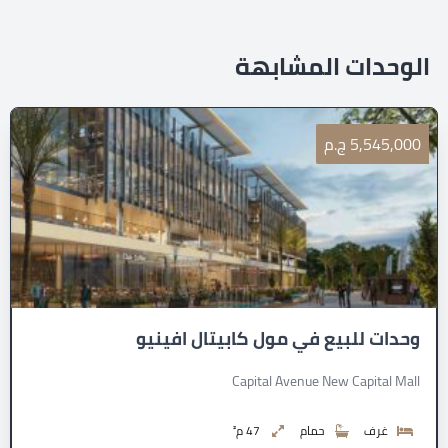
الوحدات المشابهة
5,545,000 ج.م
وحدات للبيع في مول كابيتال افينيو
Capital Avenue New Capital Mall
غرف
حمام
47 م²