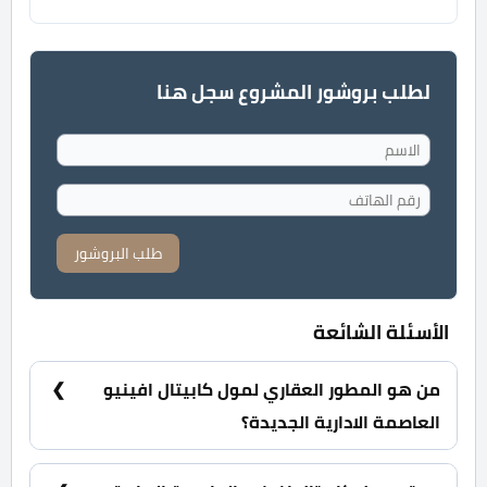
لطلب بروشور المشروع سجل هنا
طلب البروشور
الأسئلة الشائعة
من هو المطور العقاري لمول كابيتال افينيو
العاصمة الادارية الجديدة؟
شركة سكاي ابو ظبي للاستثمار والتطوير العقاري Sky
AD Developments.