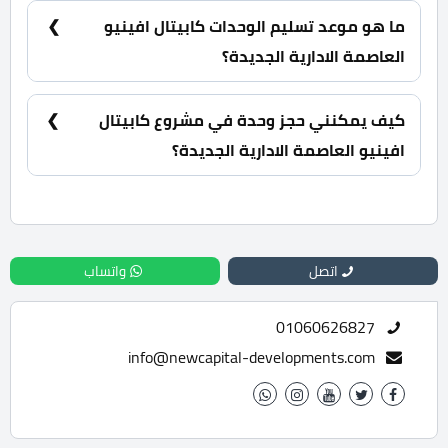
ما هو موعد تسليم الوحدات كابيتال افينيو
العاصمة الادارية الجديدة؟
سيتم استلام المشروع خلال 3 سنوات.
كيف يمكنني حجز وحدة في مشروع كابيتال
افينيو العاصمة الادارية الجديدة؟
للحجز والاستعلام تواصل معنا الان : 01060626827
اتصل
واتساب
01060626827
info@newcapital-developments.com