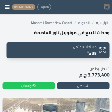
01060626827
English
/
/
الرئيسية
المدونة
Monorail Tower New Capital
وحدات للبيع في مونوريل تاور العاصمة
مساحات تبدأ من
38 م²
أسعار تبدأ من
3,773,400 ج.م
اتصل
واتساب