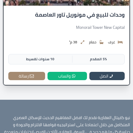
وحدات للبيع في مونوريل تاور العاصمة
Monorail Tower New Capital
غرف
حمام
38 م²
5% المقدم
10 سنوات تقسيط
اتصل
واتساب
رسالة
نيو كابيتال العقارية نقدم لك افضل المفاهيم الحديث للإسكان العصري
المتكامل من خلال اعتمادنا على استراتيجيه قوامها الالتزام والجودة و
دراسة كل ما هو جديد في السوق العقاري لأتاحت الفرص لاختيارات متعددة