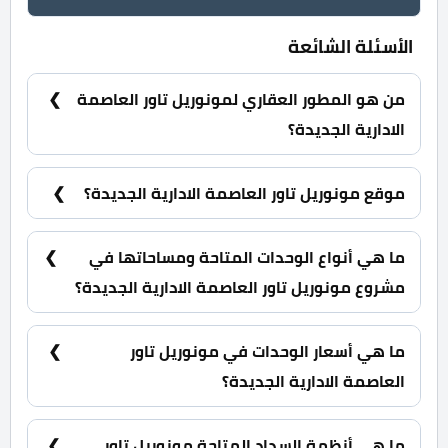
الأسئلة الشائعة
من هو المطور العقاري لمونوريل تاور العاصمة
الادارية الجديدة؟
شركة اعمار رزق جروب للتطوير العقاري Emaar Rizk
Developments Group ERG.
موقع مونوريل تاور العاصمة الادارية الجديدة؟
مونوريل تاور العاصمة الادارية الجديدة يقع بالتحديد
بالقطعة رقم 1 في منطقة الأبراج السياحية MU3
ما هي أنواع الوحدات المتاحة ومساحاتها في
بواجهة علي محور بن زايد الشمالي.
مشروع مونوريل تاور العاصمة الادارية الجديدة؟
شقق فندقية ومكاتب ومحلات تجارية وعيادات تبدأ
مساحتها من 38 متر مربع.
ما هي أسعار الوحدات في مونوريل تاور
العاصمة الادارية الجديدة؟
تبدأ الأسعار من 3,773,400 جنية.
ما هي أنظمة السداد المتاحة مونوريل تاور