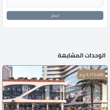
ارسال
الوحدات المشابهة
3,773,400 ج.م