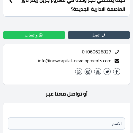
كيف يمكنني حجز وحدة في مشروع جرين ريفر تاور
العاصمة الادارية الجديدة؟
للحجز والاستعلام تواصل معنا الان : 01060626827
اتصل
واتساب
01060626827
info@newcapital-developments.com
أو تواصل معنا عبر