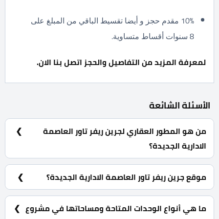
10% مقدم حجز و أيضا تقسيط الباقي من المبلغ على
8 سنوات أقساط متساوية.
لمعرفة المزيد من التفاصيل والحجز اتصل بنا الان.
الأسئلة الشائعة
من هو المطور العقاري لجرين ريفر تاور العاصمة
الادارية الجديدة؟
شركة مدن للاستثمار والتطوير العقاري Modon
Developments.
موقع جرين ريفر تاور العاصمة الادارية الجديدة؟
جرين ريفر تاور العاصمة الادارية الجديدة يقع بقلب منطقة
الداون تاون بإطلالة مباشرة على النهر الأخضر.
ما هي أنواع الوحدات المتاحة ومساحاتها في مشروع