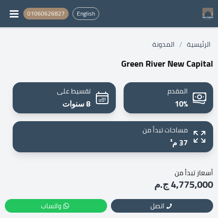
01060626827
English
/
الرئيسية
المدونة
Green River New Capital
المقدم
تقسيط على
10%
8 سنوات
مساحات تبدأ من
37 م²
أسعار تبدأ من
4,775,000 ج.م
اتصل
واتساب