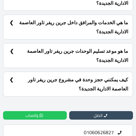
الادارية الجديدة؟
10% مقدم حجز و أيضا تقسيط الباقي من المبلغ على 8
سنوات أقساط متساوية.
ما هي الخدمات والمرافق داخل جرين ريفر تاور العاصمة
الادارية الجديدة؟
مساحات خضراء، أفراد أمن، كاميرات مراقبة، عمال نظافة.
ما هو موعد تسليم الوحدات جرين ريفر تاور العاصمة
الادارية الجديدة؟
سيتم استلام المشروع خلال 4 سنوات.
كيف يمكنني حجز وحدة في مشروع جرين ريفر تاور
العاصمة الادارية الجديدة؟
للحجز والاستعلام اتصل بنا على : 01060626827
اتصل
واتساب
01060626827