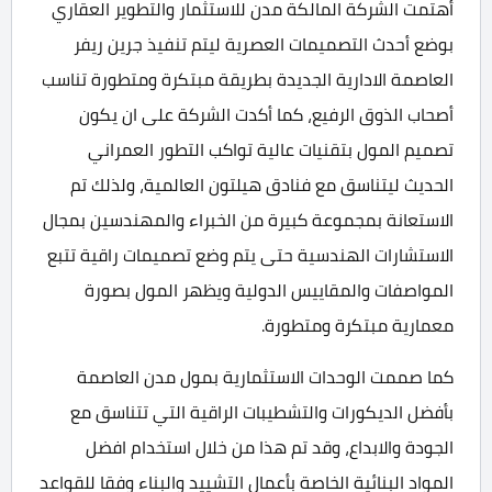
أهتمت الشركة المالكة مدن للاستثمار والتطوير العقاري
بوضع أحدث التصميمات العصرية ليتم تنفيذ جرين ريفر
العاصمة الادارية الجديدة بطريقة مبتكرة ومتطورة تناسب
أصحاب الذوق الرفيع، كما أكدت الشركة على ان يكون
تصميم المول بتقنيات عالية تواكب التطور العمراني
الحديث ليتناسق مع فنادق هيلتون العالمية، ولذلك تم
الاستعانة بمجموعة كبيرة من الخبراء والمهندسين بمجال
الاستشارات الهندسية حتى يتم وضع تصميمات راقية تتبع
المواصفات والمقاييس الدولية ويظهر المول بصورة
معمارية مبتكرة ومتطورة.
كما صممت الوحدات الاستثمارية بمول مدن العاصمة
بأفضل الديكورات والتشطيبات الراقية التي تتناسق مع
الجودة والابداع، وقد تم هذا من خلال استخدام افضل
المواد البنائية الخاصة بأعمال التشييد والبناء وفقا للقواعد