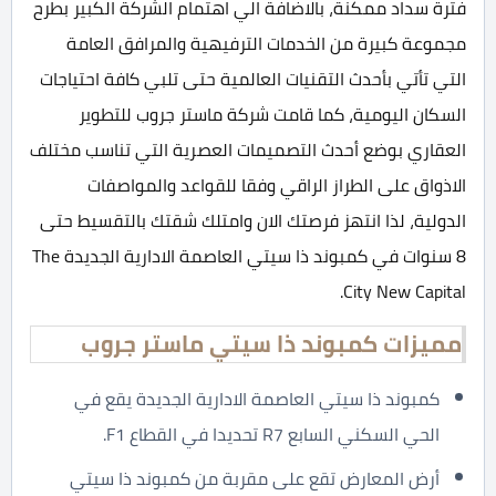
فترة سداد ممكنة، بالاضافة الي اهتمام الشركة الكبير بطرح
مجموعة كبيرة من الخدمات الترفيهية والمرافق العامة
التي تأتي بأحدث التقنيات العالمية حتى تلبي كافة احتياجات
السكان اليومية، كما قامت شركة ماستر جروب للتطوير
العقاري بوضع أحدث التصميمات العصرية التي تناسب مختلف
الاذواق على الطراز الراقي وفقا للقواعد والمواصفات
الدولية، لذا انتهز فرصتك الان وامتلك شقتك بالتقسيط حتى
8 سنوات في كمبوند ذا سيتي العاصمة الادارية الجديدة The
City New Capital.
مميزات كمبوند ذا سيتي ماستر جروب
كمبوند ذا سيتي العاصمة الادارية الجديدة يقع في
الحي السكني السابع R7 تحديدا في القطاع F1.
أرض المعارض تقع على مقربة من كمبوند ذا سيتي