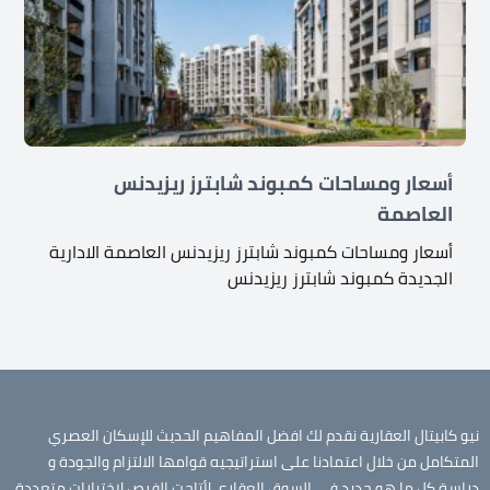
أسعار ومساحات كمبوند شابترز ريزيدنس
العاصمة
أسعار ومساحات كمبوند شابترز ريزيدنس العاصمة الادارية
الجديدة كمبوند شابترز ريزيدنس
نيو كابيتال العقارية نقدم لك افضل المفاهيم الحديث للإسكان العصري
المتكامل من خلال اعتمادنا على استراتيجيه قوامها الالتزام والجودة و
دراسة كل ما هو جديد في السوق العقاري لأتاحت الفرص لاختيارات متعددة