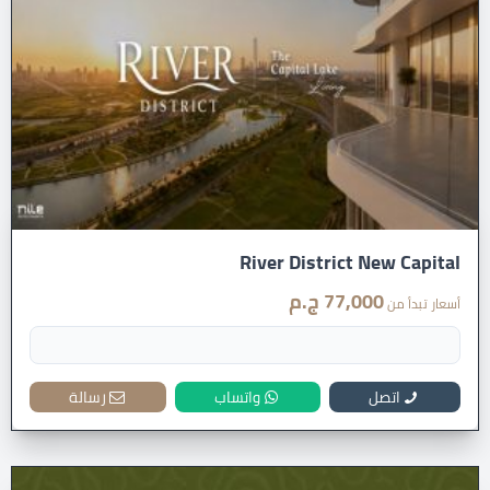
River District New Capital
77,000 ج.م
أسعار تبدأ من
اتصل
واتساب
رسالة