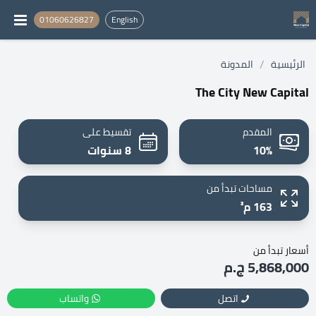
01060626827
English
/
الرئيسية
المدونة
The City New Capital
المقدم
تقسيط على
10%
8 سنوات
مساحات تبدأ من
163 م²
أسعار تبدأ من
5,868,000 ج.م
اتصل
واتساب