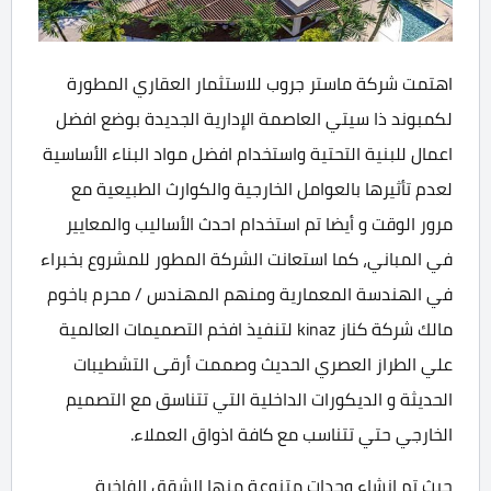
اهتمت شركة ماستر جروب للاستثمار العقاري المطورة
لكمبوند ذا سيتي العاصمة الإدارية الجديدة بوضع افضل
اعمال للبنية التحتية واستخدام افضل مواد البناء الأساسية
لعدم تأثيرها بالعوامل الخارجية والكوارث الطبيعية مع
مرور الوقت و أيضا تم استخدام احدث الأساليب والمعايير
في المباني، كما استعانت الشركة المطور للمشروع بخبراء
في الهندسة المعمارية ومنهم المهندس / محرم باخوم
مالك شركة كناز kinaz لتنفيذ افخم التصميمات العالمية
علي الطراز العصري الحديث وصممت أرقى التشطيبات
الحديثة و الديكورات الداخلية التي تتناسق مع التصميم
الخارجي حتي تتناسب مع كافة اذواق العملاء.
حيث تم انشاء وحدات متنوعة منها الشقق الفاخرة