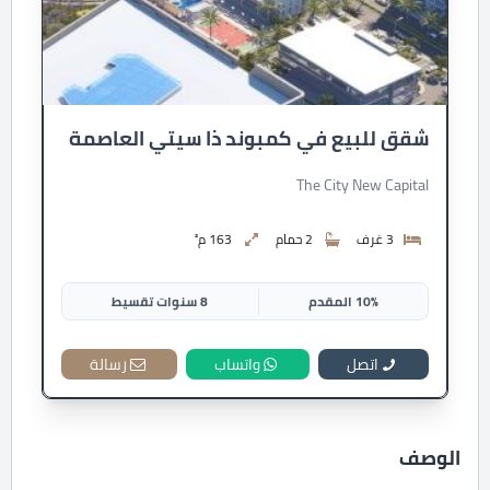
شقق للبيع في كمبوند ذا سيتي العاصمة
The City New Capital
3 غرف
2 حمام
163 م²
10% المقدم
8 سنوات تقسيط
اتصل
واتساب
رسالة
الوصف