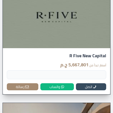
R Five New Capital
5,667,801 ج.م
أسعار تبدأ من
اتصل
واتساب
رسالة