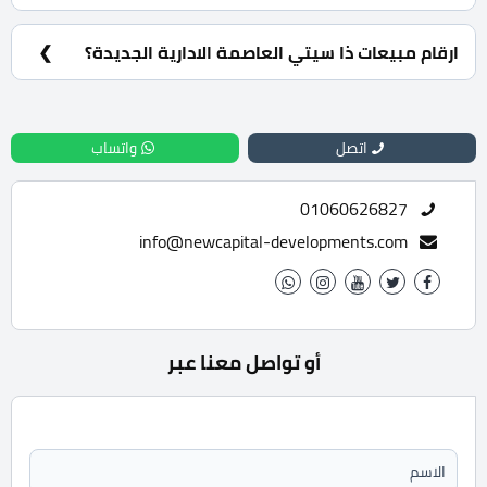
دفع مقدم حجز 10% ويتم تقسيط المتبقي من المبلغ الوحدة
تصل الي 8 سنوات.
ارقام مبيعات ذا سيتي العاصمة الادارية الجديدة؟
للحجز والاستعلام تواصل معنا الان : 01060626827
اتصل
واتساب
01060626827
info@newcapital-developments.com
أو تواصل معنا عبر