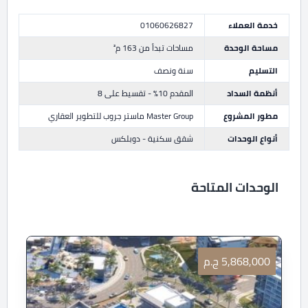
خدمة العملاء
01060626827
مساحة الوحدة
مساحات تبدأ من 163 م²
التسليم
سنة ونصف
أنظمة السداد
المقدم 10% - تقسيط على 8
مطور المشروع
Master Group ماستر جروب للتطوير العقاري
أنواع الوحدات
شقق سكنية - دوبلكس
الوحدات المتاحة
5,868,000 ج.م