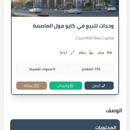
وحدات للبيع في كايو مول العاصمة
Cayo Mall New Capital
غرف
حمام
41 م²
15% المقدم
6 سنوات تقسيط
اتصل
واتساب
رسالة
الوصف
المحتويات