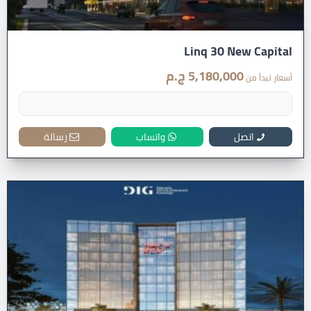
Linq 30 New Capital
5,180,000 ج.م
أسعار تبدأ من
اتصل
واتساب
رسالة