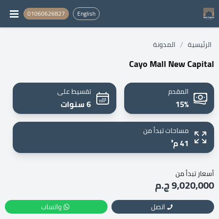
01060626827
English
/
الرئيسية
المدونة
Cayo Mall New Capital
المقدم
تقسيط على
15%
6 سنوات
مساحات تبدأ من
41 م²
أسعار تبدأ من
9,020,000 ج.م
اتصل
واتساب