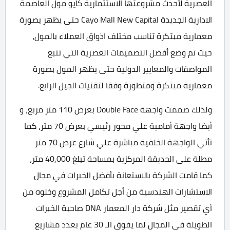
العصرية لأحدث مشروعتها الاستثمارية كايو مول العاصمة
الادارية الجديدة Cayo Mall New Capital حتى يظهر بصورة
معمارية مبتكرة تناسب مختلف اذواق العملاء بالمول،
حيث تم وضع أفضل التصميمات العصرية التي تتبع
المواصفات والمعايير الدولية حتى يظهر المول بصورة
معمارية مبتكرة ومتطورة وفقا لتقنيات الجيل الرابع.
ولذلك صممت واجهة Double Face بعرض 110 متر مربع، و
أيضا واجهة أمامية علي محور رئيسي بعرض 70 متر، كما
تأتي الواجهة الخلفية مباشرة علي شارع عرض 70 متر
مطلة على الحديقة المركزية بمساحة تبلغ 40,000 متر،
كما قامت الشركة بالاستعانة بأفضل الخبرات في مجال
الاستشارات الهندسية من أجل تكامل المشروع وخلوه من
أي تقصير مثل شركة دار المعمار DNA صاحبة الخبرات
الطويلة في المجال لما يفوق الـ 30 عام بعدد مشاريع