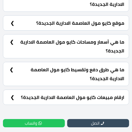
الادارية الجديدة؟
شركة كونتكت للتطوير العقاري Contact Development.
موقع كايو مول العاصمة الادارية الجديدة؟
كايو مول العاصمة الادارية الجديدة يقع في منطقة التنزه
والتسوق وهي اخر قطعة ارض في منطقة الداون تاون.
ما هي أسعار ومساحات كايو مول العاصمة الادارية
الجديدة؟
محلات تجارية تبدأ مساحتها من 41 متر مربع كما يبدأ سعرها
من 9,020,000 جنية.
ما هي طرق دفع وتقسيط كايو مول العاصمة
الادارية الجديدة؟
15% مقدم حجز و أيضا تقسيط الباقي من المبلغ بالتساوي
على 6 سنوات بالتساوي.
ارقام مبيعات كايو مول العاصمة الادارية الجديدة؟
للحجز والاستعلام اتصل بنا على : 01060626827
اتصل
واتساب