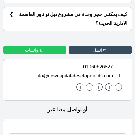
سيتم تسليم المشروع خلال 3 سنوات.
كيف يمكنني حجز وحدة في مشروع دبل تو تاور العاصمة
الادارية الجديدة؟
للحجز والاستعلام اتصل بنا على : 01060626827
اتصل
واتساب
01060626827
info@newcapital-developments.com
أو تواصل معنا عبر