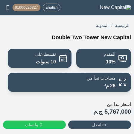
01060626827
English
/
الرئيسية
المدونة
Double Two Tower New Capital
المقدم
تقسيط على
10%
10 سنوات
مساحات تبدأ من
28 م²
أسعار تبدأ من
5,767,000 ج.م
اتصل
واتساب