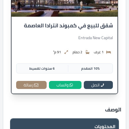
شقق للبيع في كمبوند انترادا العاصمة
Entrada New Capital
1 غرف
2 حمام
91 م²
10% المقدم
6 سنوات تقسيط
اتصل
واتساب
رسالة
الوصف
المحتويات