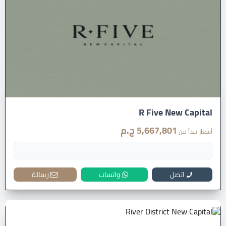
R Five New Capital
5,667,801 ج.م
أسعار تبدأ من
اتصل
واتساب
رسالة