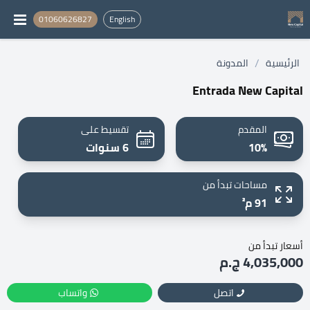
01060626827
English
/
الرئيسية
المدونة
Entrada New Capital
المقدم
تقسيط على
10%
6 سنوات
مساحات تبدأ من
91 م²
أسعار تبدأ من
4,035,000 ج.م
اتصل
واتساب