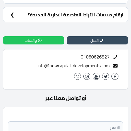
دفع 10% مقدم حجز مع إمكانية التقسيط على أطول فترة
في السداد تصل الي 6 سنوات وبدن فوائد سنوية.
ارقام مبيعات انترادا العاصمة الادارية الجديدة؟
للحجز والاستعلام تواصل معنا الان : 01060626827
اتصل
واتساب
01060626827
info@newcapital-developments.com
أو تواصل معنا عبر