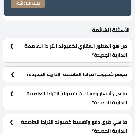
طلب البروشور
الأسئلة الشائعة
من هو المطور العقاري لكمبوند انترادا العاصمة
الادارية الجديدة؟
صروح للتطوير العقاري Sorouh Development.
موقع كمبوند انترادا العاصمة الادارية الجديدة؟
كمبوند انترادا العاصمة الادارية الجديدة يقع أمام ارض
المعارض في الحي السكني السابع R7.
ما هي أسعار ومساحات كمبوند انترادا العاصمة
الادارية الجديدة؟
وحدات سكنية بمساحات تبدأ من 91 متر مربع كما يبدأ
سعرها من 4,035,000 جنية.
ما هي طرق دفع وتقسيط كمبوند انترادا العاصمة
الادارية الجديدة؟