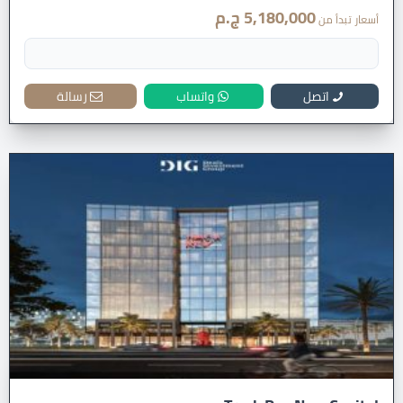
5,180,000 ج.م
أسعار تبدأ من
اتصل
واتساب
رسالة