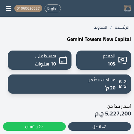
01060626827
English
/
الرئيسية
المدونة
Gemini Towers New Capital
المقدم
تقسيط على
10%
10 سنوات
مساحات تبدأ من
20 م²
أسعار تبدأ من
5,227,200 ج.م
اتصل
واتساب