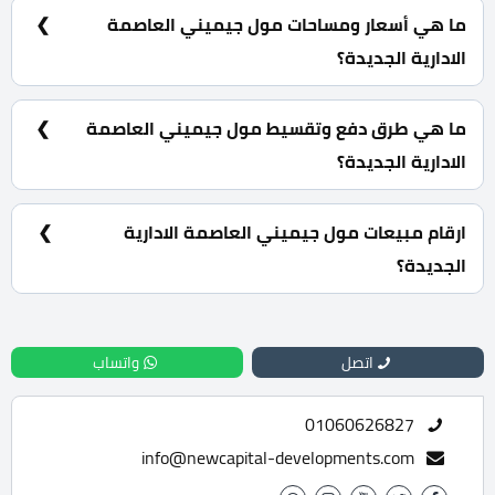
المركزي مباشرة الذي يربط بين المحور الشرقي والغربي.
ما هي أسعار ومساحات مول جيميني العاصمة
الادارية الجديدة؟
وحدات استثمارية بمساحات تبدأ من 20 متر مربع كما يبدأ
السعر من 5,227,200 جنية.
ما هي طرق دفع وتقسيط مول جيميني العاصمة
الادارية الجديدة؟
10% مقدم حجز و أيضا تقسيط الباقي من المبلغ بالتساوي
على 10 سنوات دون فوائد سنوية.
ارقام مبيعات مول جيميني العاصمة الادارية
الجديدة؟
للحجز والاستفسار تواصل معنا الان : 01060626827
اتصل
واتساب
01060626827
info@newcapital-developments.com