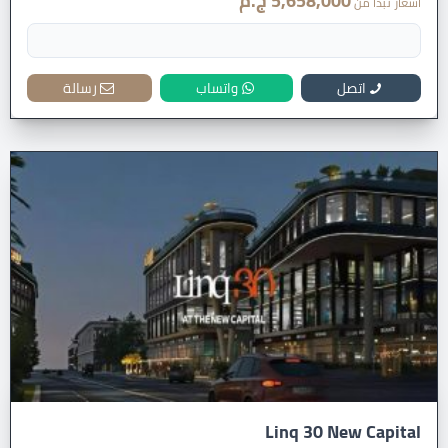
5,658,000 ج.م
أسعار تبدأ من
اتصل
واتساب
رسالة
Linq 30 New Capital