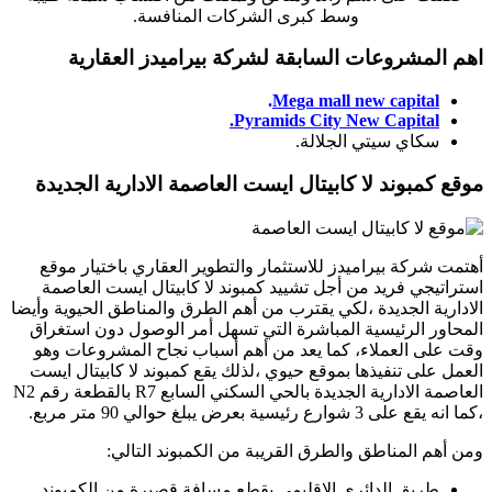
وسط كبرى الشركات المنافسة.
اهم المشروعات السابقة لشركة بيراميدز العقارية
.
Mega mall new capital
Pyramids City New Capital.
سكاي سيتي الجلالة.
موقع كمبوند لا كابيتال ايست العاصمة الادارية الجديدة
أهتمت شركة بيراميدز للاستثمار والتطوير العقاري باختيار موقع
استراتيجي فريد من أجل تشييد كمبوند لا كابيتال ايست العاصمة
الادارية الجديدة ،لكي يقترب من أهم الطرق والمناطق الحيوية وأيضا
المحاور الرئيسية المباشرة التي تسهل أمر الوصول دون استغراق
وقت على العملاء، كما يعد من أهم أسباب نجاح المشروعات وهو
العمل على تنفيذها بموقع حيوي ،لذلك يقع كمبوند لا كابيتال ايست
العاصمة الادارية الجديدة بالحي السكني السابع R7 بالقطعة رقم N2
،كما انه يقع على 3 شوارع رئيسية بعرض يبلغ حوالي 90 متر مربع.
ومن أهم المناطق والطرق القريبة من الكمبوند التالي:
طريق الدائري الإقليمي يقطع مسافة قصيرة من الكمبوند.