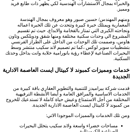
والخبراء بمجال الاستشارات الهندسية لكي يظهر ذات طابع فريد
ومميز.
ومنهم المهندس/ حسين صبور وهو معروف بمجال الهندسة
المعمارية ويمتلك خبرة كبيرة وتتحدث عن تلك الخبرة اعماله
ونجاحته الكبرى التي تمتاز بالفخامة والابداع، حيث تم تقسيم
المشروع الي وحدات سكنية مختلفة ومنها شقق ودوبلكس وتاون
هاوس، وصممت تلك الوحدات من الداخل على الطراز الفرنسي
بتشطيبات سوبر لوكس ،كما تم تصميم لاند سكيب منتشر وسط
البحيرات الصناعية لإعطاء رؤية بانورامية خلابة وانت بداخل وحدتك
السكنية.
خدمات ومميزات كمبوند لا كبيتال ايست العاصمة الادارية
الجديدة
قدمت شركة بيراميدز للتنمية والتطوير العقاري باقة كبيرة من
الخدمات الاساسية والمرافق العامة و أيضا الأنشطة الترفيهية
المختلفة من أجل الاستمتاع وعيش حياة كاملة لا تستدعيك للخروج
من كمبوند لا كابيتال ايست العاصمة الادارية الجديدة.
ومن تلك الخدمات والمميزات الموجودا الاتي:
مساحات خضراء واسعة ولاند سكيب يتخلل البحيرات
الصناعية الكرستالية.