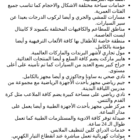
حمامات سباحة مختلفة الاشكال والاحجام كما تناسب جميع
الفئات العمرية.
مسارات للمشي والجري و أيضا لركوب الدرجات بعيدا عن
سير السيارات.
مناطق للمطاعم والكافيهات المختلفة بكمبوند لا كابيتال
ايست العاصمة.
منطقة خاصة للأطفال بها كافة الألعاب الترفيهية و أيضا
مؤمنة بالكامل.
مول تجاري لأشهر البرندات والماركات العالمية.
هايبر ماركت يضم كافة السلع و أيضا المنتجات الغذائية.
جراج كبير يسع العديد من السيارات كما تم تأمينه على أعلى
مستوى.
نادي صحي به ساونا وجاكوزي و أيضا مجهز بالكامل.
جيم رياضي مجهز بأحدث الأجهزة الرياضية مع مجموعة من
مدربين اللياقة البدينة.
نادي رياضي على مساحة كبيرة يضم كافة الملاعب مثل كرة
القدم والتنس.
مركز طبي مجهز بأحدث الأجهزة الطبية و أيضا يعمل على
مدار الساعة.
صيدلة توفر كافة الادوية والمستلزمات الطبية كما تعمل
طوال الـ 24 ساعة.
خدمات الدراي كلين لتنظيف الملابس.
مولدات كهربائية تعمل مباشرة عند انقطاع التيار الكهربي.