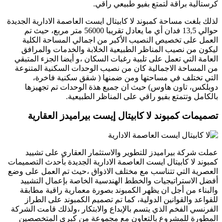
كرستالية براقة لتمتع بفيو طبيعي راقي.
لذلك بلغت مساحة كمبوند لا كابيتال ايست العاصمة الادارية الجديدة
حوالي 13,5 فدان أي ما يعادل تقريبا 56000 متر مربع، حيث تم
العمل على تخصيص النصيب الأكبر من اجمالي المساحة الكلية
ليكون من نصيب المناظر الطبيعية الخلابة والخدمات والمرافق
العامة التي تعمل على تلبية رغبات السكان ،و أيضا الجزء المتبقي
من المساحة الاجمالية كان من نصيب الوحدات السكنية المتنوعة
التي تختلف في مساحتها ومن ضمنها ( شقق سكنية فاخرة،
دوبلكس، تاون هاوس) حيث ان جميع هذة الوحدات تم تجهيزها
بالكامل وتتمتع بفيو راقي على المناظر الطبيعية.
تصميمات كمبوند لا كابيتال إيست بيراميدز العقارية
عملت شركة بيراميدز للتطوير والاستثمار العقاري على تشييد
كمبوند لا كابيتال ايست العاصمة الادارية الجديدة بأحدث التصميمات
العصرية التي تتناسب مع مختلف الاذواق ،حيث تم العمل على وضع
أفضل الاستراتيجيات والخطط الهندسية الخاصة بإعمال التشييد
والبناء من أجل ان يظهر الكمبوند بصورة معمارية راقية مطابقة
للقواعد والقوانين الدولية، كما تم تصميم الكمبوند على الطراز
الفرنسي الفخم الذي يتسم بالإبداع والابتكار ،ولذلك قامت الشركة
المطورة للمشروع بالتعاون مع مجموعة من كبرى المتخصصين