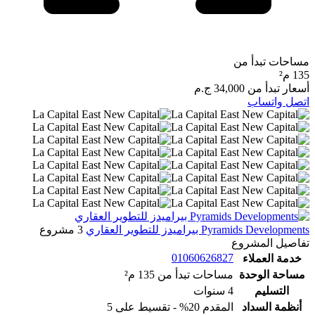
مساحات تبدأ من
135 م²
أسعار تبدأ من
34,000 ج.م
اتصل
واتساب
Pyramids Developments بيراميدز للتطوير العقاري
3 مشروع
تفاصيل المشروع
01060626827
خدمة العملاء
مساحة الوحدة
مساحات تبدأ من 135 م²
التسليم
4 سنوات
أنظمة السداد
المقدم 20% - تقسيط على 5