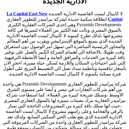
الادارية الجديدة
لا كابيتال ايست العاصمة الادارية الجديدة
La Capital East New
Capital
انطلاقة سكنية جديدة لشركة بيراميدز للتطوير العقاري
Pyramids Developments وهي إحدى الشركات العقارية الكبرى
بالسوق المصري ونالت ثقة الكثير من العملاء لتميزها في كافة
مشروعتها ،لذلك تطرح كمبوند لا كابيتال ايست العاصمة الادارية
الجديدة الذي يتمتع بالموقع الإستراتيجي ويقرب من أهم المعالم
والمحاور الرئيسية المباشرة التي تسهل أمر الوصول دون استغراق
وقت طويلا، بالاضافة الي اهتمام الشركة الكبير بالعمل على توفير
باقة كبيرة من الخدمات والمرافق العامة و أيضا الأنشطة الترفيهية
التي تلبي احتياجات السكان واللازمة لسكن حياة مميزة، احجز الان
بأسعار تنافسية وبأنظمة سداد تصل الي التقسيط المريح على أطول
فترة ممكنة بكمبوند لا كابيتال ايست العاصمة الادارية الجديدة.
شركة بيراميدز للتطوير العقاري Pyramids Developments هي واحدة
من أهم شركات العقارات في مصر و أيضا على مستوى الشرق
الأوسط ،وتمتلك شريحة كبيرة من العملاء، كما استطاعت شركة
بيراميدز العقارية بترك بصمات مميزه لها بالسوق العقاري المصري
،حيث انها تمتلك باقة كبيرة من المشروعات الناجحة التي تمتاز
بالرقي والفخامة وعلى راسهم مشروع لا كابيتال ايست العاصمة
الادارية الجديدة الذي يقع بقلب الحي السكني السابع، ولذلك تعد
شركة بيراميدز للتطوير العقاري واحدة من الشركات المرموقة التي
حصلت على أسم رائد ومتألق وتمكنت من اكتساب سمعة طيبة