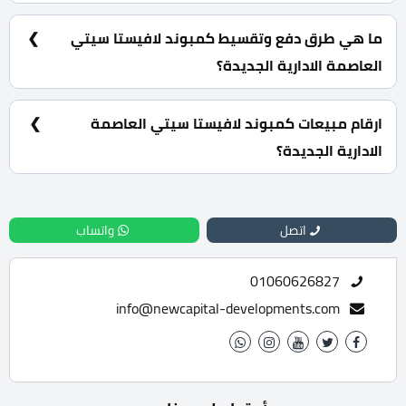
يوجد العديد من المساحات والاسعار في الكمبوند حيث تبدأ
المساحات من 230 متر مربع، والاسعار تبدأ من
ما هي طرق دفع وتقسيط كمبوند لافيستا سيتي
15,680,000 جنية.
العاصمة الادارية الجديدة؟
15% مقدم حجز كما يمكنك تقسيط الباقي من المبلغ أقساط
متساوية تصل الي 7 سنوات.
ارقام مبيعات كمبوند لافيستا سيتي العاصمة
الادارية الجديدة؟
للحجز والاستعلام تواصل معنا الان : 01060626827
اتصل
واتساب
01060626827
info@newcapital-developments.com