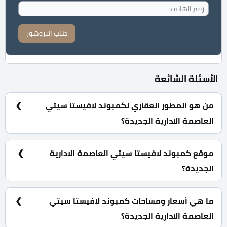
طلب البروشور
الأسئلة الشائعة
من هو المطور العقاري لكمبوند لافيستا سيتي
العاصمة الادارية الجديدة؟
شركة لافيستا للتطوير العقاري La Vista Development.
موقع كمبوند لافيستا سيتي العاصمة الادارية
الجديدة؟
يقع كمبوند لافيستا العاصمة الادارية الجديدة بقلب الحي
السكني الرابع R4 بالتحديد في متوسط العاصمة بمنطقة
ما هي أسعار ومساحات كمبوند لافيستا سيتي
الجولدن سكوير.
العاصمة الادارية الجديدة؟