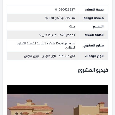
خدمة العملاء
01060626827
مساحة الوحدة
مساحات تبدأ من 230 م²
التسليم
سنة
أنظمة السداد
المقدم 20% - تقسيط على 5
La Vista Developments شركة لافيستا للتطوير
مطور المشروع
العقاري
أنواع الوحدات
فلل مستقلة - تاون هاوس - توين هاوس
فيديو المشروع