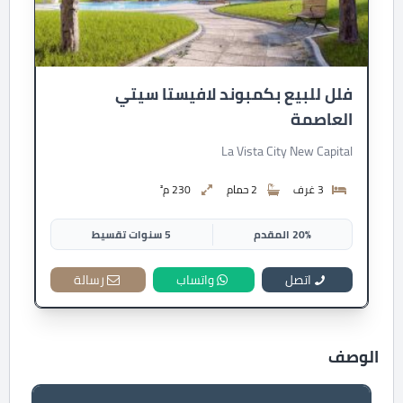
فلل للبيع بكمبوند لافيستا سيتي
العاصمة
La Vista City New Capital
3 غرف
2 حمام
230 م²
20% المقدم
5 سنوات تقسيط
اتصل
واتساب
رسالة
الوصف