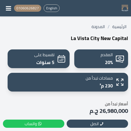
01060626827
English
/
الرئيسية
المدونة
La Vista City New Capital
المقدم
تقسيط على
20%
5 سنوات
مساحات تبدأ من
230 م²
أسعار تبدأ من
26,980,000 ج.م
اتصل
واتساب