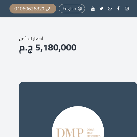
01060626827
English
أسعار تبدأ من
5,180,000 ج.م