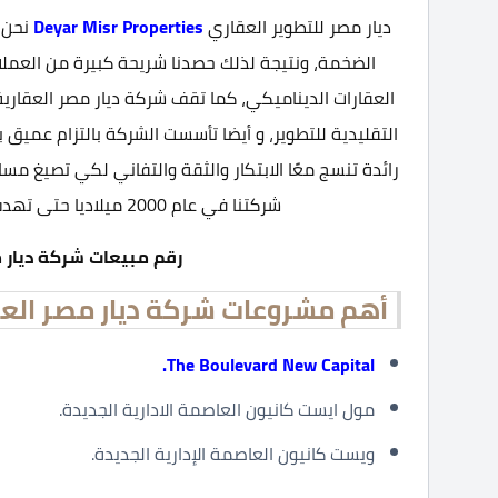
ديار مصر للتطوير العقاري
Deyar Misr Properties
نحن 
الضخمة، ونتيجة لذلك حصدنا شريحة كبيرة من العملاء
العقارات الديناميكي، كما تقف شركة ديار مصر العقارية
التقليدية للتطوير، و أيضا تأسست الشركة بالتزام عمي
رائدة تنسج معًا الابتكار والثقة والتفاني لكي تصيغ م
شركتنا في عام 2000 ميلاديا حتى تهدف إلى إحداث تأثير ضخم في صناعة العقارات.
رقم مبيعات شركة ديار 
أهم مشروعات شركة ديار مصر العق
The Boulevard New Capital.
مول ايست كانيون العاصمة الادارية الجديدة.
ويست كانيون العاصمة الإدارية الجديدة.