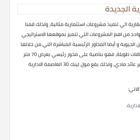
رية الي تنفيذ مشروعات استثمارية مثالية، ولذلك قمنا
ة الجديدة، وهو واحد من اهم المشروعات التي تتميز بموقعها الاستراتيجي
 الحيوية و أيضا المحاور الرئيسية المباشرة التي من خلالها
يسهل أمر الوصول على كافة العملاء دون استقطاع مسافات طويلة، فهو بناصية على محور رئيسي بعرض 70 متر
وشارع بعرض 40 متر، ومن هنا فهو يضمن لك تحقيق اكبر عائد مادي، ولذلك يقع مول لينك 30 العاصمة الادارية