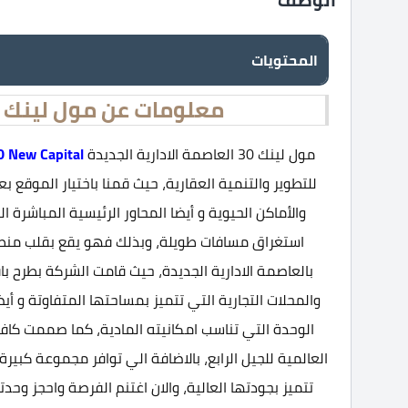
المحتويات
معلومات عن مول لينك 30 العاصمة الادارية الجديدة
مول لينك 30 العاصمة الادارية الجديدة
0 New Capital
للتطوير والتنمية العقارية، حيث قمنا باختيار الموقع
والأماكن الحيوية و أيضا المحاور الرئيسية المباشرة
استغراق مسافات طويلة، وبذلك فهو يقع بقلب منطقة 
بالعاصمة الادارية الجديدة، حيث قامت الشركة بطرح باق
والمحلات التجارية التي تتميز بمساحتها المتفاوتة و أ
الوحدة التي تناسب امكانيته المادية، كما صممت كافة
العالمية للجيل الرابع، بالاضافة الي توافر مجموعة كبير
تتميز بجودتها العالية، والان اغتنم الفرصة واحجز وحدتك الاستثمارية في 