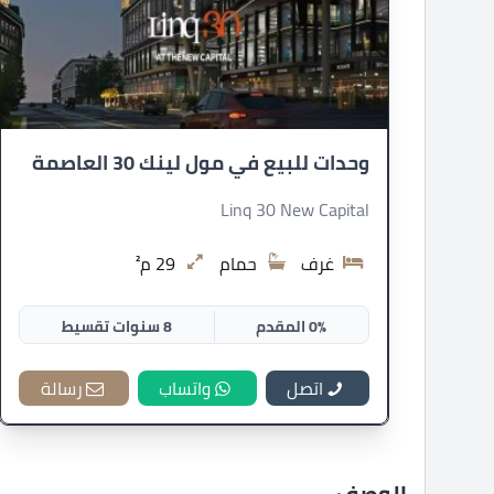
وحدات للبيع في مول لينك 30 العاصمة
Linq 30 New Capital
غرف
حمام
29 م²
0% المقدم
8 سنوات تقسيط
اتصل
واتساب
رسالة
الوصف