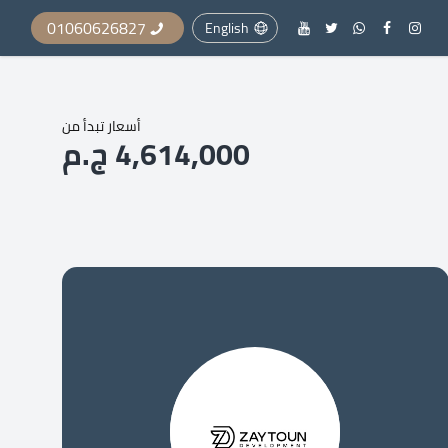
01060626827
English
أسعار تبدأ من
4,614,000 ج.م