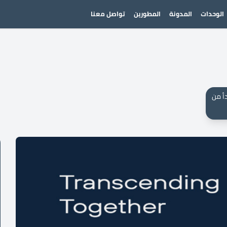
الوحدات
المدونة
المطورين
تواصل معنا
أ من