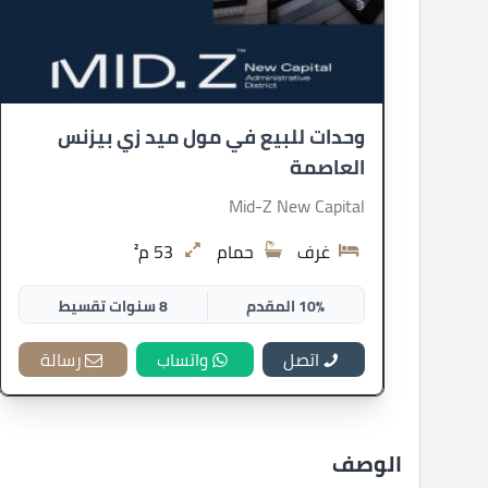
وحدات للبيع في مول ميد زي بيزنس
العاصمة
Mid-Z New Capital
غرف
حمام
53 م²
10% المقدم
8 سنوات تقسيط
اتصل
واتساب
رسالة
الوصف