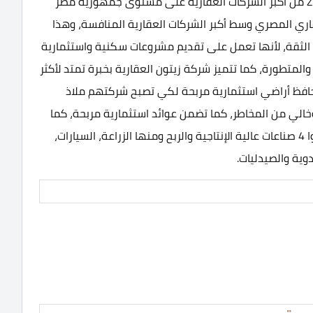
شركة زيتون للتطوير العقاري Zaytoun developments من أكبر الشركات العقارية على مستوى جمهورية مصر
قاري المصري وسط أكبر الشركات العقارية المنافسة، وهذا
لثقة، لأنها تعمل على تقديم مشروعات سكنية واستثمارية
المتطورة، كما تتميز شركة زيتون العقارية بخبرة تمتد لأكثر
ة محافظ أراضي استثمارية مربحة لكي تصبح شركتهم ملاذ
لي من المخاطر، كما تضمن عوائد استثمارية مربحة، كما
تتصف عائلة زيتون بالمستقبل المضمون، ولذلك دخلوا 4 صناعات عالية الإنتاجية والربح ومنها الزراعة، السيارات،
دوية والصيدليات.