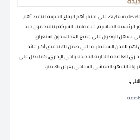
ديدة
حرصت شركة زيتون للتطوير والاستثمار العقاري Zaytoun developments على اختيار أهم البقاع الحيوية لتنفيذ أهم
ر الرئيسية المباشرة، حيث قامت الشركة بتنفيذ مول ميد
 حتى يسهل الوصول على جميع العملاء دون استغراق
 اهم المدن الاستثمارية التي ضمن لك تحقيق أكبر عائد
زي العاصمة الادارية الجديدة بالحي الإداري، كما يطل على
اتي:
اصمة.