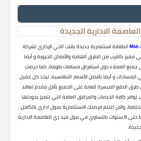
عاصمة الادارية الجديدة
Mid-
انطلاقة استثمارية جديدة بقلب الحي الإداري لشركة
 مميز بالقرب من الطرق الهامة والأماكن الحيوية و أيضا
ى جميع العملاء دون استغراق مسافات طويلة، كما حرصت
المساحات و أيضا بأفضل الأسعار التنافسية، ليجد كل عميل
لي طرق الدفع الميسرة للغاية على الجميع بأقل مقدم تعاقد
توافر كافة الخدمات والمرافق العامة التي تتميز بجودتها
ختلفة، والان اغتنم فرصتك الاستثمارية بمول اداري بالكامل
بتصميمات عالمية تواكب التطور العمراني الحديث وقسط حتى 8 سنوات بالتساوي في مول ميد زي العاصمة الادارية
جديدة.